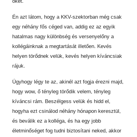
őket.
Én azt látom, hogy a KKV-szektorban még csak
egy néhány fős céged van, addig ez az egyik
hatalmas nagy különbség és versenyelőny a
kollégáinknak a megtartását illetően. Kevés
helyen törődnek velük, kevés helyen kíváncsiak
rájuk.
Úgyhogy légy te az, akinél azt fogja érezni majd,
hogy wow, ő tényleg törődik velem, tényleg
kíváncsi rám. Beszélgess velük és hidd el,
hogyha ezt csinálod néhány hónapon keresztül,
és beválik ez a kolléga, és ha egy jobb
életminőséget fog tudni biztosítani neked, akkor