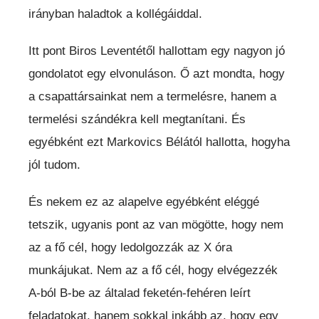
irányban haladtok a kollégáiddal.
Itt pont Biros Leventétől hallottam egy nagyon jó
gondolatot egy elvonuláson. Ő azt mondta, hogy
a csapattársainkat nem a termelésre, hanem a
termelési szándékra kell megtanítani. És
egyébként ezt Markovics Bélától hallotta, hogyha
jól tudom.
És nekem ez az alapelve egyébként eléggé
tetszik, ugyanis pont az van mögötte, hogy nem
az a fő cél, hogy ledolgozzák az X óra
munkájukat. Nem az a fő cél, hogy elvégezzék
A-ból B-be az általad feketén-fehéren leírt
feladatokat, hanem sokkal inkább az, hogy egy