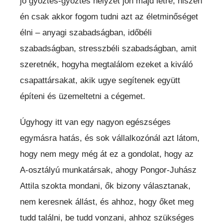
jó győztes-győztes helyzet jön majd létre, hiszen
én csak akkor fogom tudni azt az életminőséget
élni – anyagi szabadságban, időbéli
szabadságban, stresszbéli szabadságban, amit
szeretnék, hogyha megtalálom ezeket a kiváló
csapattársakat, akik ugye segítenek együtt
építeni és üzemeltetni a cégemet.
Úgyhogy itt van egy nagyon egészséges
egymásra hatás, és sok vállalkozónál azt látom,
hogy nem megy még át ez a gondolat, hogy az
A-osztályú munkatársak, ahogy Pongor-Juhász
Attila szokta mondani, ők bizony választanak,
nem keresnek állást, és ahhoz, hogy őket meg
tudd találni, be tudd vonzani, ahhoz szükséges