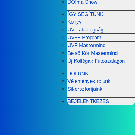
DO!ma Show
ÍGY SEGÍTÜNK
Könyv
UVF alaptagság
UVF+ Program
UVF Mastermind
Belső Kör Mastermind
Új Kollégák Futószalagon
RÓLUNK
Vélemények rólunk
Sikersztorijaink
BEJELENTKEZÉS