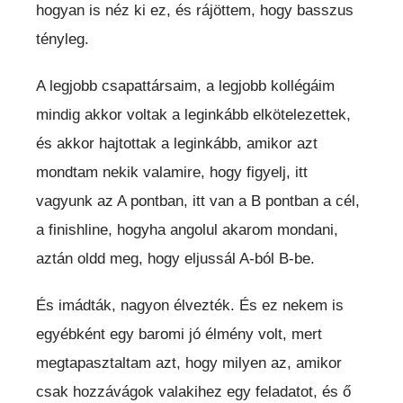
hogyan is néz ki ez, és rájöttem, hogy basszus
tényleg.
A legjobb csapattársaim, a legjobb kollégáim
mindig akkor voltak a leginkább elkötelezettek,
és akkor hajtottak a leginkább, amikor azt
mondtam nekik valamire, hogy figyelj, itt
vagyunk az A pontban, itt van a B pontban a cél,
a finishline, hogyha angolul akarom mondani,
aztán oldd meg, hogy eljussál A-ból B-be.
És imádták, nagyon élvezték. És ez nekem is
egyébként egy baromi jó élmény volt, mert
megtapasztaltam azt, hogy milyen az, amikor
csak hozzávágok valakihez egy feladatot, és ő