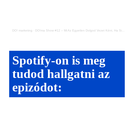
DO! marketing
·
DO!ma Show #12 – Mi Az Egyetlen Dolgod Vezet Ként, Ha Sikeres Céget És Szárnyaló Csapatot Akarsz
Spotify-on is meg
tudod hallgatni az
epizódot: