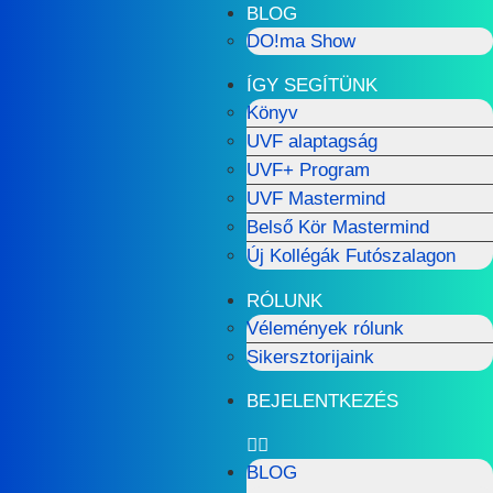
BLOG
DO!ma Show
ÍGY SEGÍTÜNK
Könyv
UVF alaptagság
UVF+ Program
UVF Mastermind
Belső Kör Mastermind
Új Kollégák Futószalagon
RÓLUNK
Vélemények rólunk
Sikersztorijaink
BEJELENTKEZÉS
BLOG