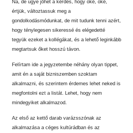
Na, de ugye jöhet a kérdés, hogy oké, oké,
értjük, változtassuk meg a
gondolkodásmódunkat, de mit tudunk tenni azért,
hogy ténylegesen sikeressé és elégedetté
tegyük ezeket a kollégákat, és a lehető leginkább
megtartsuk őket hosszú távon.
Felírtam ide a jegyzetembe néhány olyan tippet,
amit én a saját bizniszemben szoktam
alkalmazni, és szerintem érdemes lehet neked is
megfontolni ezt a listát. Lehet, hogy nem
mindegyiket alkalmazod.
Az első az kettő darab varázsszónak az
alkalmazása a céges kultúrádban és az