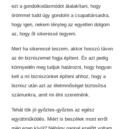
ezt a gondolkodásmódot átalakítani, hogy
örömmel tudd úgy gondolni a csapattársaidra,
hogy igen, nekem tényleg az egyetlen dolgom
az, hogy őt sikeressé tegyem.
Mert ha sikeressé teszem, akkor hosszú távon
az én bizniszemet fogja építeni. És azt pedig
könnyedén meg tudjuk határozni, hogy hogyan
kell a mi bizniszünket építeni ahhoz, hogy a
biznisz után azt az életminőséget biztosítsa
számunkra, amit mi élni szeretnénk.
Tehát tök jó győztes-győztes az egész
együttműködés. Miért is beszélek most erről
még ezen kívül? Néhány nappal ezelőtt voltam