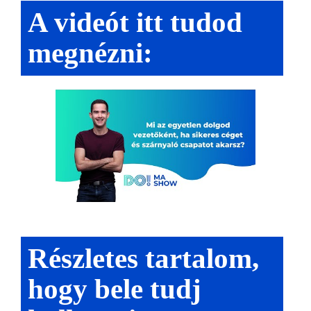
A videót itt tudod
megnézni:
Részletes tartalom,
hogy bele tudj