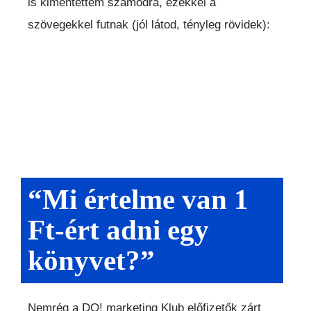
is kimentettem számodra, ezekkel a
szövegekkel futnak (jól látod, tényleg rövidek):
“Mi értelme van 1
Ft-ért adni egy
könyvet?”
Nemrég a DO! marketing Klub előfizetők zárt