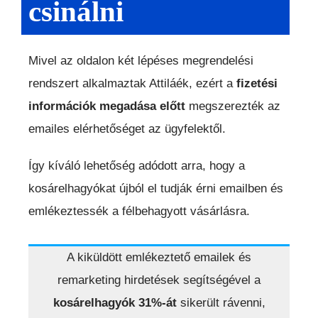
csinálni
Mivel az oldalon két lépéses megrendelési
rendszert alkalmaztak Attiláék, ezért a
fizetési
információk megadása előtt
megszerezték az
emailes elérhetőséget az ügyfelektől.
Így kíváló lehetőség adódott arra, hogy a
kosárelhagyókat újból el tudják érni emailben és
emlékeztessék a félbehagyott vásárlásra.
A kiküldött emlékeztető emailek és
remarketing hirdetések segítségével a
kosárelhagyók 31%-át
sikerült rávenni,