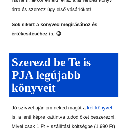
Ha nem, akkor emeld fel az árát rendes könyv
árra és szerezz úgy első vásárlókat!
Sok sikert a könyved megírásához és
értékesítéséhez is. 😉
Szerezd be Te is
PJA legújabb
könyveit
Jó szívvel ajánlom neked magát a
két könyvet
is, a lenti képre kattintva tudod őket beszerezni.
Mivel csak 1 Ft + szállítási költségbe (1.990 Ft)