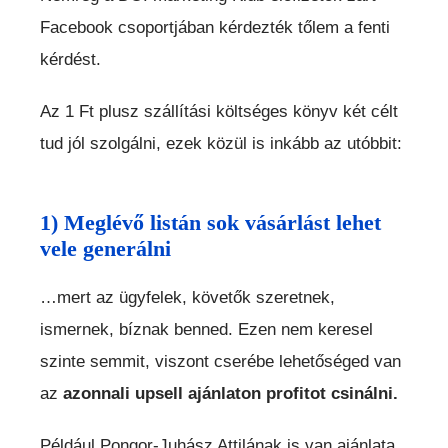
Facebook csoportjában kérdezték tőlem a fenti
kérdést.
Az 1 Ft plusz szállítási költséges könyv két célt
tud jól szolgálni, ezek közül is inkább az utóbbit:
1) Meglévő listán sok vásárlást lehet
vele generálni
…mert az ügyfelek, követők szeretnek,
ismernek, bíznak benned. Ezen nem keresel
szinte semmit, viszont cserébe lehetőséged van
az
azonnali upsell ajánlaton profitot csinálni.
Például Pongor-Juhász Attilának is van ajánlata