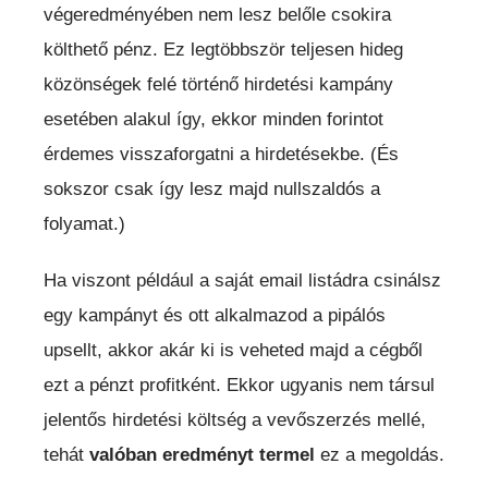
végeredményében nem lesz belőle csokira
költhető pénz. Ez legtöbbször teljesen hideg
közönségek felé történő hirdetési kampány
esetében alakul így, ekkor minden forintot
érdemes visszaforgatni a hirdetésekbe. (És
sokszor csak így lesz majd nullszaldós a
folyamat.)
Ha viszont például a saját email listádra csinálsz
egy kampányt és ott alkalmazod a pipálós
upsellt, akkor akár ki is veheted majd a cégből
ezt a pénzt profitként. Ekkor ugyanis nem társul
jelentős hirdetési költség a vevőszerzés mellé,
tehát
valóban eredményt termel
ez a megoldás.