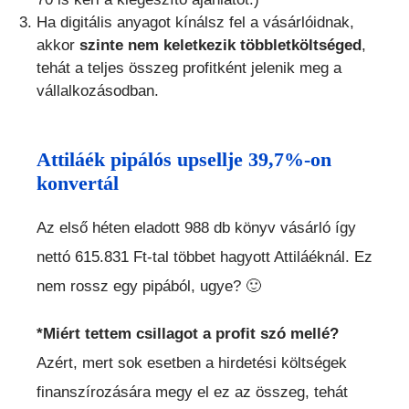
Ha digitális anyagot kínálsz fel a vásárlóidnak,
akkor
szinte nem keletkezik többletköltséged
,
tehát a teljes összeg profitként jelenik meg a
vállalkozásodban.
Attiláék pipálós upsellje 39,7%-on
konvertál
Az első héten eladott 988 db könyv vásárló így
nettó 615.831 Ft-tal többet hagyott Attiláéknál. Ez
nem rossz egy pipából, ugye? 🙂
*Miért tettem csillagot a profit szó mellé?
Azért, mert sok esetben a hirdetési költségek
finanszírozására megy el ez az összeg, tehát