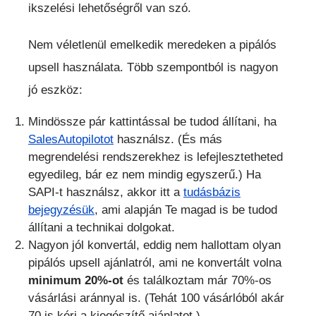
ikszelési lehetőségről van szó.
Nem véletlenül emelkedik meredeken a pipálós
upsell használata. Több szempontból is nagyon
jó eszköz:
Mindössze pár kattintással be tudod állítani, ha
SalesAutopilotot
használsz. (És más
megrendelési rendszerekhez is lefejlesztetheted
egyedileg, bár ez nem mindig egyszerű.) Ha
SAPI-t használsz, akkor itt a
tudásbázis
bejegyzésük
, ami alapján Te magad is be tudod
állítani a technikai dolgokat.
Nagyon jól konvertál, eddig nem hallottam olyan
pipálós upsell ajánlatról, ami ne konvertált volna
minimum 20%-ot
és találkoztam már 70%-os
vásárlási aránnyal is. (Tehát 100 vásárlóból akár
70 is kéri a kiegészítő ajánlatot.)