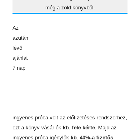
még a zöld könyvből.
Az
azután
lévő
ajánlat
7 nap
ingyenes próba volt az előfizetéses rendszerhez,
ezt a könyv vásárlók
kb. fele kérte.
Majd az
ingyenes próba igénylők
kb. 40%-a fizetős