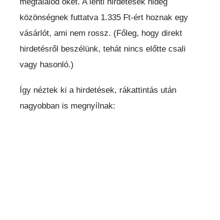
megtalálod őket. A lenti hirdetések hideg
közönségnek futtatva 1.335 Ft-ért hoznak egy
vásárlót, ami nem rossz. (Főleg, hogy direkt
hirdetésről beszélünk, tehát nincs előtte csali
vagy hasonló.)
Így néztek ki a hirdetések, rákattintás után
nagyobban is megnyílnak: