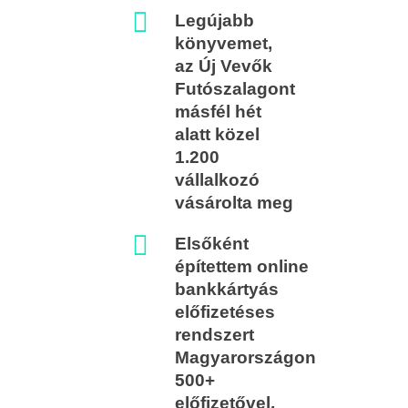
Legújabb
könyvemet,
az Új Vevők
Futószalagont
másfél hét
alatt közel
1.200
vállalkozó
vásárolta meg
Elsőként
építettem online
bankkártyás
előfizetéses
rendszert
Magyarországon
500+
előfizetővel,