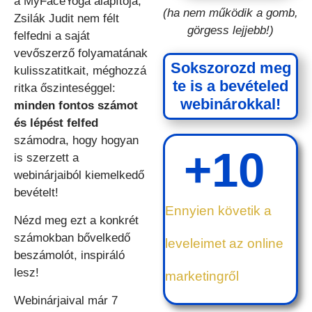
a MyFaceYoga alapítója,
(ha nem működik a gomb,
Zsilák Judit nem félt
görgess lejjebb!)
felfedni a saját
vevőszerző folyamatának
Sokszorozd meg
kulisszatitkait, méghozzá
te is a bevételed
ritka őszinteséggel:
webinárokkal!
minden fontos számot
és lépést felfed
számodra, hogy hogyan
+
10
is szerzett a
webinárjaiból kiemelkedő
bevételt!
Ennyien követik a
Nézd meg ezt a
konkrét
számokban bővelkedő
leveleimet az online
beszámolót, inspiráló
lesz!
marketingről
Webinárjaival már 7