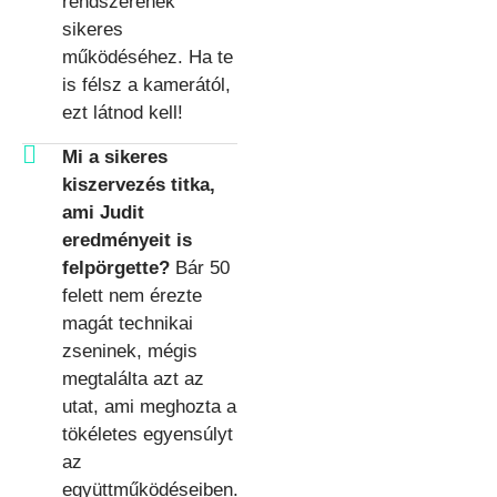
rendszerének
sikeres
működéséhez. Ha te
is félsz a kamerától,
ezt látnod kell!
Mi a sikeres
kiszervezés titka,
ami Judit
eredményeit is
felpörgette?
Bár 50
felett nem érezte
magát technikai
zseninek, mégis
megtalálta azt az
utat, ami meghozta a
tökéletes egyensúlyt
az
együttműködéseiben.