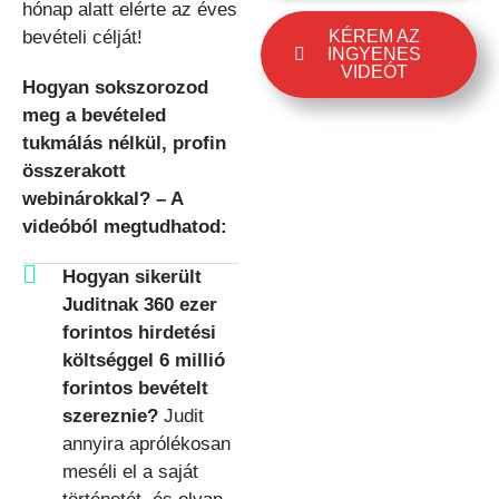
hónap alatt elérte az éves
KÉREM AZ
bevételi célját!
INGYENES
VIDEÓT
Hogyan sokszorozod
meg a bevételed
tukmálás nélkül, profin
összerakott
webinárokkal? – A
videóból megtudhatod:
Hogyan sikerült
Juditnak 360 ezer
forintos hirdetési
költséggel 6 millió
forintos bevételt
szereznie?
Judit
annyira aprólékosan
meséli el a saját