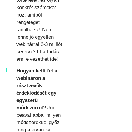
történetét, és olyan
konkrét számokat
hoz, amiből
rengeteget
tanulhatsz! Nem
lenne jó egyetlen
webinárral 2-3 milliót
keresni? Itt a tudás,
ami elvezethet ide!
Hogyan kelti fel a
webináron a
résztvevők
érdeklődését egy
egyszerű
módszerrel?
Judit
beavat abba, milyen
módszerekkel győzi
meg a kíváncsi