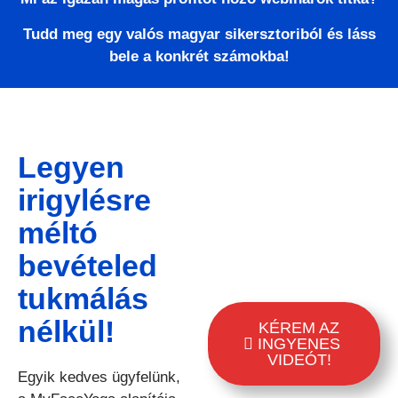
Tudd meg egy valós magyar sikersztoriból és láss
bele a konkrét számokba!
Legyen
irigylésre
méltó
bevételed
tukmálás
nélkül!
KÉREM AZ
INGYENES
VIDEÓT!
Egyik kedves ügyfelünk,