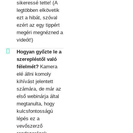
sikeressé tette! (A
legtöbben elkövetik
ezt a hibát, szóval
ezért az egy tippért
megéri megnézned a
videót!)
Hogyan győzte le a
szerepléstől való
félelmét?
Kamera
elé állni komoly
kihívást jelentett
számára, de már az
első webinárja által
megtanulta, hogy
kulcsfontosságú
lépés ez a
vevőszerző