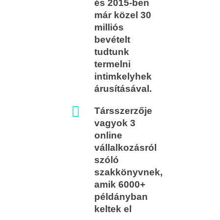
és 2015-ben
már közel 30
milliós
bevételt
tudtunk
termelni
intimkelyhek
árusításával.
Társszerzője
vagyok 3
online
vállalkozásról
szóló
szakkönyvnek,
amik 6000+
példányban
keltek el