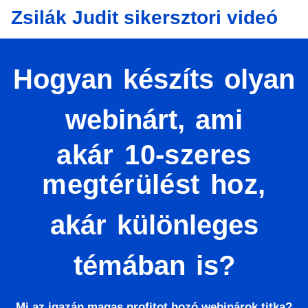
Zsilák Judit sikersztori videó
Hogyan készíts olyan
webinárt, ami
akár 10-szeres
megtérülést hoz,
akár különleges
témában is?
Mi az igazán magas profitot hozó webinárok titka?