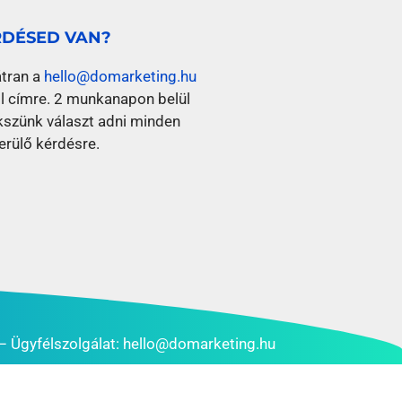
RDÉSED VAN?
átran a
hello@domarketing.hu
l címre. 2 munkanapon belül
kszünk választ adni minden
erülő kérdésre.
– Ügyfélszolgálat:
hello@domarketing.hu