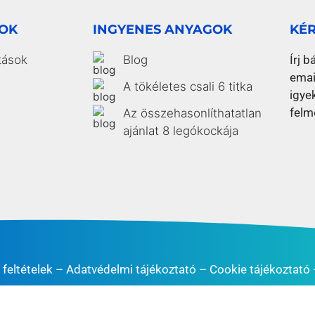
SOK
INGYENES ANYAGOK
KÉ
tások
Blog
Írj b
emai
A tökéletes csali 6 titka
igye
felm
Az összehasonlíthatatlan
ajánlat 8 legókockája
 feltételek
–
Adatvédelmi tájékoztató
–
Cookie tájékoztató