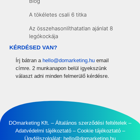
Blog
A tökéletes csali 6 titka
Az összehasonlíthatatlan ajánlat 8
legókockája
KÉRDÉSED VAN?
Írj bátran a
hello@domarketing.hu
email
címre. 2 munkanapon belül igyekszünk
választ adni minden felmerülő kérdésre.
DOmarketing Kft. –
Általános szerződési feltételek
–
Adatvédelmi tájékoztató
–
Cookie tájékoztató
–
Ügyfélszolgálat:
hello@domarketing.hu