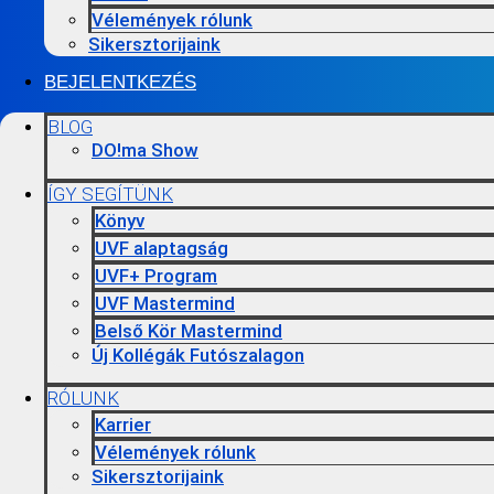
Vélemények rólunk
Sikersztorijaink
BEJELENTKEZÉS
BLOG
DO!ma Show
ÍGY SEGÍTÜNK
Könyv
UVF alaptagság
UVF+ Program
UVF Mastermind
Belső Kör Mastermind
Új Kollégák Futószalagon
RÓLUNK
Karrier
Vélemények rólunk
Sikersztorijaink