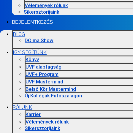
Vélemények rólunk
Sikersztorijaink
BEJELENTKEZÉS
BLOG
DO!ma Show
ÍGY SEGÍTÜNK
Könyv
UVF alaptagság
UVF+ Program
UVF Mastermind
Belső Kör Mastermind
Új Kollégák Futószalagon
RÓLUNK
Karrier
Vélemények rólunk
Sikersztorijaink