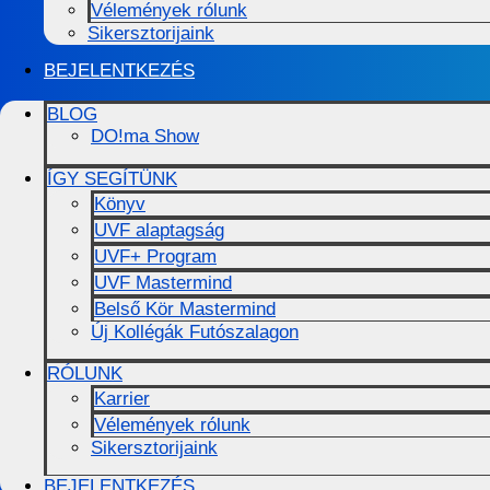
Vélemények rólunk
Sikersztorijaink
BEJELENTKEZÉS
BLOG
DO!ma Show
ÍGY SEGÍTÜNK
Könyv
UVF alaptagság
UVF+ Program
UVF Mastermind
Belső Kör Mastermind
Új Kollégák Futószalagon
RÓLUNK
Karrier
Vélemények rólunk
Sikersztorijaink
BEJELENTKEZÉS