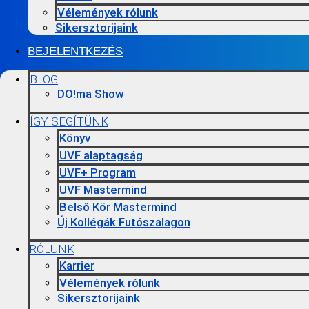
Vélemények rólunk
Sikersztorijaink
BEJELENTKEZÉS
BLOG
DO!ma Show
ÍGY SEGÍTÜNK
Könyv
UVF alaptagság
UVF+ Program
UVF Mastermind
Belső Kör Mastermind
Új Kollégák Futószalagon
RÓLUNK
Karrier
Vélemények rólunk
Sikersztorijaink