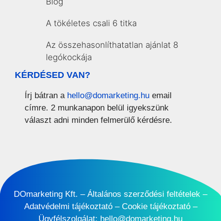
Blog
A tökéletes csali 6 titka
Az összehasonlíthatatlan ajánlat 8
legókockája
KÉRDÉSED VAN?
Írj bátran a
hello@domarketing.hu
email
címre. 2 munkanapon belül igyekszünk
választ adni minden felmerülő kérdésre.
DOmarketing Kft. –
Általános szerződési feltételek
–
Adatvédelmi tájékoztató
–
Cookie tájékoztató
–
Ügyfélszolgálat:
hello@domarketing.hu