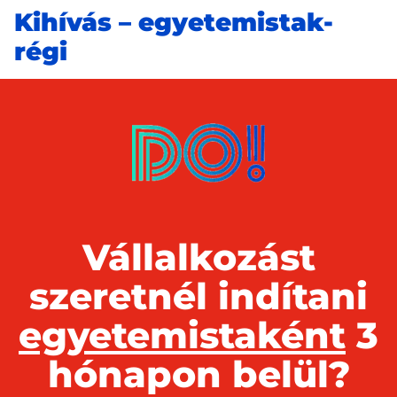
Kihívás – egyetemistak-
régi
Vállalkozást
szeretnél indítani
egyetemistaként
3
hónapon belül?