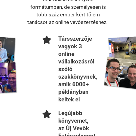
formátumban, de személyesen is
több száz ember kért tőlem
tanácsot az online vevőszerzéshez.
Társszerzője
vagyok 3
online
vállalkozásról
szóló
szakkönyvnek,
amik 6000+
példányban
keltek el
Legújabb
könyvemet,
az Új Vevők