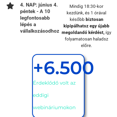
4. NAP: június 4.
Mindig 18:30-kor
péntek - A 10
kezdünk, és 1 órával
legfontosabb
később
biztosan
lépés a
kipipálhatsz egy újabb
vállalkozásodhoz
megoldandó kérdést,
így
folyamatosan haladsz
előre.
+
6.500
Érdeklődő volt az
eddigi
webináriumokon