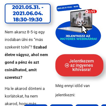
2021.05.31. -
2021.06.04.
18:30-19:30
Nem akarsz 8-5-ig egy
irodában ülni és “más
szekerét tolni”?
Szabad
életre vágysz, ahol nem
Jelentkezem
gond a pénz és azt
az ingyenes
kihívásra!
csinálhatod, amit
szeretsz?
Még ennyi időd van
Ha le akarod dönteni a
jelentkezni:
korlátokat, ha nem
akarod, hogy más