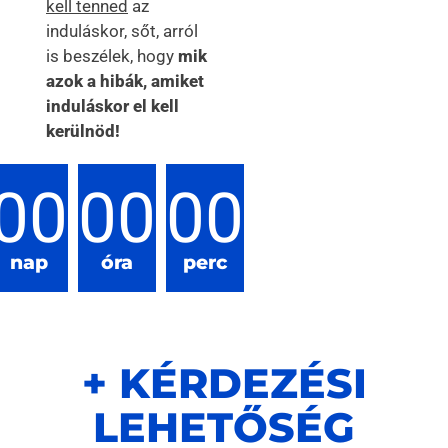
kell tenned
az
induláskor, sőt, arról
is beszélek, hogy
mik
azok a hibák, amiket
induláskor el kell
kerülnöd!
00
00
00
nap
óra
perc
+ KÉRDEZÉSI
LEHETŐSÉG