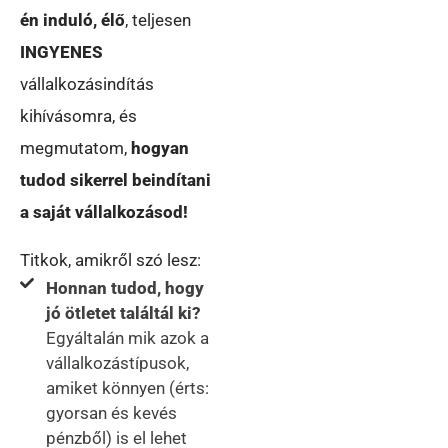
én induló,
élő
, teljesen
INGYENES
vállalkozásindítás
kihívásomra, és
megmutatom,
hogyan
tudod sikerrel beindítani
a saját vállalkozásod!
Titkok, amikről szó lesz:
Honnan tudod, hogy
jó ötletet találtál ki?
Egyáltalán mik azok a
vállalkozástípusok,
amiket könnyen (érts:
gyorsan és kevés
pénzből) is el lehet