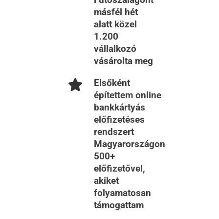
Futószalagont
másfél hét
alatt közel
1.200
vállalkozó
vásárolta meg
Elsőként
építettem online
bankkártyás
előfizetéses
rendszert
Magyarországon
500+
előfizetővel,
akiket
folyamatosan
támogattam