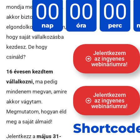
00
00
00
mondja meg, mit csinálj,
akkor biztosan
nap
óra
perc
elgondolkodtál már azon,
hogy saját vállalkozásba
kezdesz. De hogy
Jelentkezem
csináld?
az ingyenes
webináriumra!
16 évesen kezdtem
vállalkozni,
ma pedig
mindenem megvan, amire
Jelentkezem
az ingyenes
akkor vágytam.
webináriumra!
Megmutatom, hogyan éld
meg a saját álmaid!
Shortcod
Jelentkezz a
május 31-