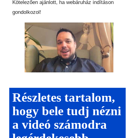
Kötelezően ajánlott, ha webáruház indításon
gondolkozol!
Részletes tartalom,
hogy bele tudj nézni
a videó számodra