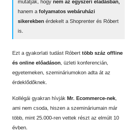
mutatják, hogy
nem az egyszeri eladásban,
hanem a
folyamatos webáruházi
sikerekben
érdekelt a Shoprenter és Róbert
is.
Ezt a gyakorlati tudást Róbert
több száz offline
és online előadáson
, üzleti konferencián,
egyetemeken, szemináriumokon adta át az
érdeklődőknek.
Kollégái gyakran hívják
Mr. Ecommerce-nek
,
ami nem csoda, hiszen a szemináriumain már
több, mint 25.000-ren vettek részt az elmúlt 10
évben.