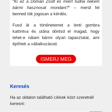
“
Ki ez a Domán Zsolt és miért tudna nekem
bármi hasznosat mondani?
” – merül fel
benned tök jogosan a kérdés.
Fusd át a történetemet a lenti gombra
kattintva és utána döntsd el magad, hogy
lehet-e nálam bármi olyan tapasztalat, ami
építheti a vállalkozásod.
ISMERJ MEG
Keresés
Ha az oldalon található cikkek közt szeretnél
keresni: