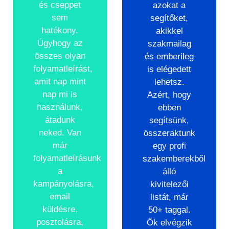
és cseppet
azokat a
sem
segítőket,
hatékony.
akikkel
Úgyhogy az
szakmailag
összes olyan
és emberileg
folyamatleírást,
is elégedett
amit nap mint
lehetsz.
nap mi is
Azért, hogy
használunk,
ebben
átadunk
segítsünk,
neked. Van
összeraktunk
már
egy profi
folyamatleírásunk
szakemberekből
a
álló
kampányolásra,
kivitelezői
email
listát, már
küldésre,
50+ taggal.
posztolásra,
Ők elvégzik