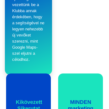
vezettünk be a
Klubba annak
érdekében, hogy
a segítségével ne
legyen nehezebb
új vevőket
szerezni, mint
Google Maps-
szel eljutni a
célodhoz.
Kikövezett
MINDEN
Sikerutat
marketing