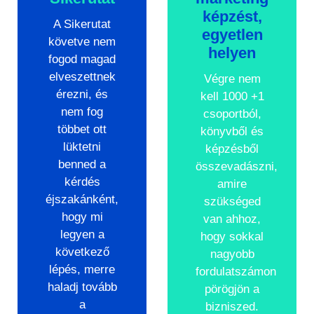
képzést,
A Sikerutat
egyetlen
követve nem
helyen
fogod magad
elveszettnek
Végre nem
érezni, és
kell 1000 +1
nem fog
csoportból,
többet ott
könyvből és
lüktetni
képzésből
benned a
összevadászni,
kérdés
amire
éjszakánként,
szükséged
hogy mi
van ahhoz,
legyen a
hogy sokkal
következő
nagyobb
lépés, merre
fordulatszámon
haladj tovább
pörögjön a
a
bizniszed.