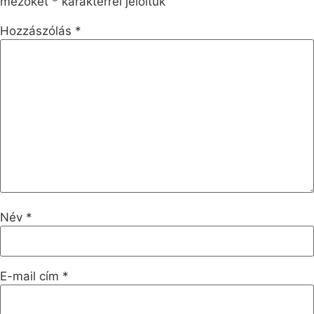
mezőket
*
karakterrel jelöltük
Hozzászólás
*
Név
*
E-mail cím
*