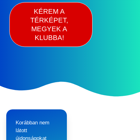
KÉREM A
TÉRKÉPET,
MEGYEK A
KLUBBA!
Korábban nem
látott
újdonságokat