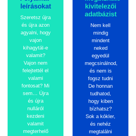
leírásokat
kivitelezői
adatbázist
Szeretsz újra
és újra azon
Nem kell
agyalni, hogy
mindig
vajon
mindent
kihagytál-e
neked
valamit?
egyedül
Vajon nem
megcsinálnod,
felejtettél el
és nem is
valami
fogsz tudni
fontosat? Mi
De honnan
sem… Újra
tudhatod,
és újra
hogy kiben
nulláról
bízhatsz?
kezdeni
Sok a kókler,
valamit
és nehéz
megterhelő
megtalálni