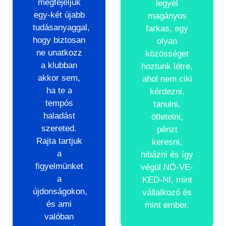
megfejeljük
legyél
egy-két újabb
magányos
tudásanyaggal,
farkas, egy
hogy biztosan
olyan
ne unatkozz
közösséget
a klubban
hoztunk létre,
akkor sem,
ahol nem ciki
ha te a
kérdezni,
tempós
tanulni,
haladást
ötletelni,
szereted.
pénzt
Rajta tartjuk
keresni,
a
hibázni és így
figyelmünket
végül NÖ-VE-
a
KED-NI, mint
újdonságokon,
vállalkozó és
és ami
mint ember.
valóban