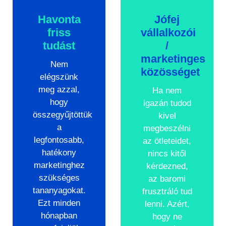
Havonta
Jófej
friss
vállalkozói
tudást
/
marketinges
Nem
közösséget
elégszünk
meg azzal,
Ha nem
hogy
igazán tudod
összegyűjtöttük
kivel
a
megbeszélni
legfontosabb,
az ötleteidet,
hatékony
nincs kitől
marketinghez
kérdezned,
szükséges
az baromi
tananyagokat.
frusztráló tud
Ezt minden
lenni. Azért,
hónapban
hogy ne