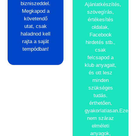
bizniszeddel.
Ajánlatkészítés,
Megkapod a
szövegírás,
követendő
értékesítés
utat, csak
oldalak,
haladnod kell
Facebook
rajta a saját
hirdetés stb.,
tempódban!
csak
felcsapod a
klub anyagait,
és ott lesz
minden
szükséges
tudás,
érthetően,
gyakorlatiasan.Ezek
nem száraz
elméleti
anyagok,