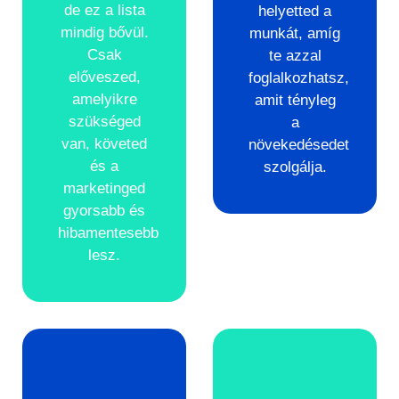
de ez a lista
helyetted a
mindig bővül.
munkát, amíg
Csak
te azzal
előveszed,
foglalkozhatsz,
amelyikre
amit tényleg
szükséged
a
van, követed
növekedésedet
és a
szolgálja.
marketinged
gyorsabb és
hibamentesebb
lesz.