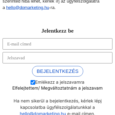
szerinted hiba lehet, kérlek írj az ügyfélszolgálatra
a
hello@domarketing.hu
-ra.
Jelentkezz be
Emlékezz a jelszavamra
Elfelejtettem/ Megváltoztatnám a jelszavam
Ha nem sikerül a bejelentkezés, kérlek lépj
kapcsolatba ügyfélszolgálatunkkal a
hello@domarketing.hu
e-mail címen.