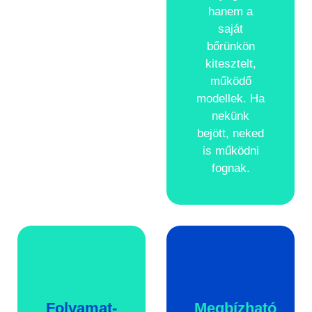
hanem a
saját
bőrünkön
kitesztelt,
működő
modellek. Ha
nekünk
bejött, neked
is működni
fognak.
Folyamat­
Megbízható