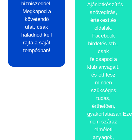
bizniszeddel.
Ajánlatkészítés,
Megkapod a
szövegírás,
követendő
értékesítés
utat, csak
oldalak,
haladnod kell
Facebook
rajta a saját
hirdetés stb.,
tempódban!
csak
felcsapod a
klub anyagait,
és ott lesz
minden
szükséges
tudás,
érthetően,
gyakorlatiasan.Ezek
nem száraz
elméleti
anyagok,