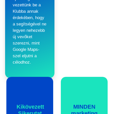
vezettünk be a
Klubba annak
érdekében, hogy
a segítségével ne
legyen nehezebb
új vevőket
szerezni, mint
Google Maps-
szel eljutni a
célodhoz.
Kikövezett
MINDEN
Sikerutat
marketing