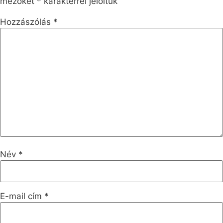
mezőket
*
karakterrel jelöltük
Hozzászólás
*
Név
*
E-mail cím
*