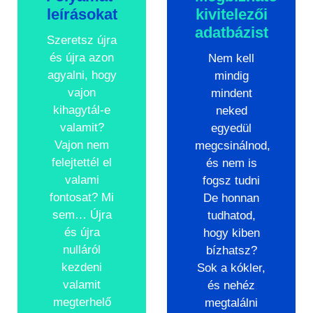
leírásokat
kivitelezői
adatbázist
Szeretsz újra
és újra azon
Nem kell
agyalni, hogy
mindig
vajon
mindent
kihagytál-e
neked
valamit?
egyedül
Vajon nem
megcsinálnod,
felejtettél el
és nem is
valami
fogsz tudni
fontosat? Mi
De honnan
sem… Újra
tudhatod,
és újra
hogy kiben
nulláról
bízhatsz?
kezdeni
Sok a kókler,
valamit
és nehéz
megterhelő
megtalálni