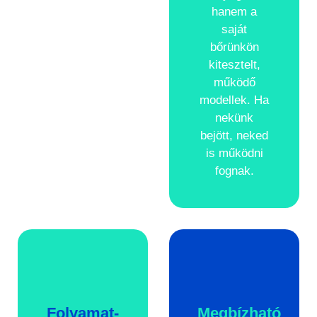
hanem a
saját
bőrünkön
kitesztelt,
működő
modellek. Ha
nekünk
bejött, neked
is működni
fognak.
Folyamat­
Megbízható