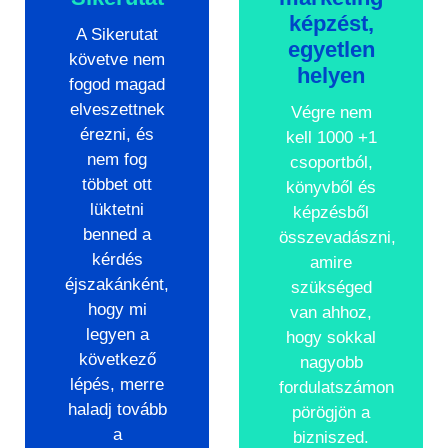
képzést,
A Sikerutat
egyetlen
követve nem
helyen
fogod magad
elveszettnek
Végre nem
érezni, és
kell 1000 +1
nem fog
csoportból,
többet ott
könyvből és
lüktetni
képzésből
benned a
összevadászni,
kérdés
amire
éjszakánként,
szükséged
hogy mi
van ahhoz,
legyen a
hogy sokkal
következő
nagyobb
lépés, merre
fordulatszámon
haladj tovább
pörögjön a
a
bizniszed.