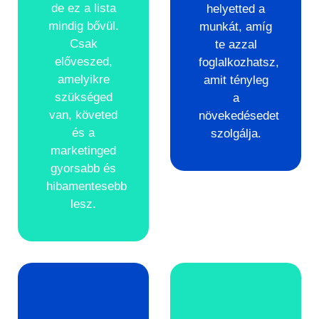
de ez a lista
helyetted a
mindig bővül.
munkát, amíg
Csak
te azzal
előveszed,
foglalkozhatsz,
amelyikre
amit tényleg
szükséged
a
van, követed
növekedésedet
és a
szolgálja.
marketinged
gyorsabb és
hibamentesebb
lesz.