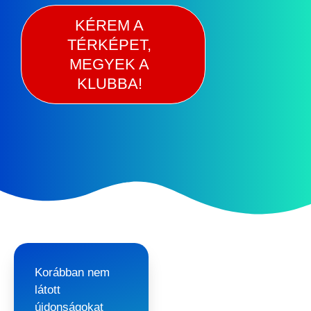
KÉREM A
TÉRKÉPET,
MEGYEK A
KLUBBA!
Korábban nem
látott
újdonságokat