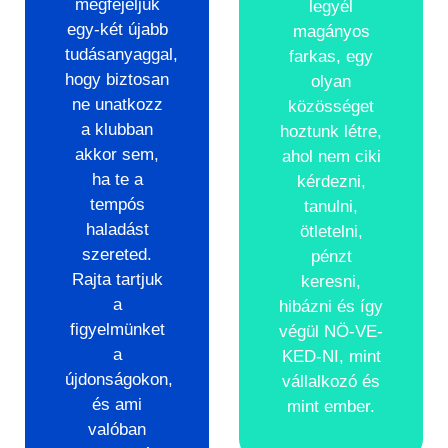
megfejeljük
legyél
egy-két újabb
magányos
tudásanyaggal,
farkas, egy
hogy biztosan
olyan
ne unatkozz
közösséget
a klubban
hoztunk létre,
akkor sem,
ahol nem ciki
ha te a
kérdezni,
tempós
tanulni,
haladást
ötletelni,
szereted.
pénzt
Rajta tartjuk
keresni,
a
hibázni és így
figyelmünket
végül NÖ-VE-
a
KED-NI, mint
újdonságokon,
vállalkozó és
és ami
mint ember.
valóban