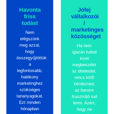
Havonta
Jófej
friss
vállalkozói
tudást
/
marketinges
Nem
közösséget
elégszünk
meg azzal,
Ha nem
hogy
igazán tudod
összegyűjtöttük
kivel
a
megbeszélni
legfontosabb,
az ötleteidet,
hatékony
nincs kitől
marketinghez
kérdezned,
szükséges
az baromi
tananyagokat.
frusztráló tud
Ezt minden
lenni. Azért,
hónapban
hogy ne