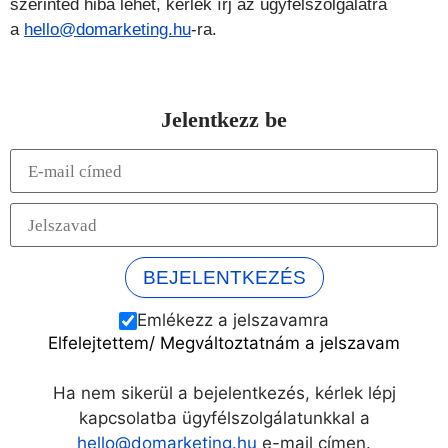
szerinted hiba lehet, kérlek írj az ügyfélszolgálatra
a
hello@domarketing.hu
-ra.
Jelentkezz be
Emlékezz a jelszavamra
Elfelejtettem/ Megváltoztatnám a jelszavam
Ha nem sikerül a bejelentkezés, kérlek lépj
kapcsolatba ügyfélszolgálatunkkal a
hello@domarketing.hu
e-mail címen.