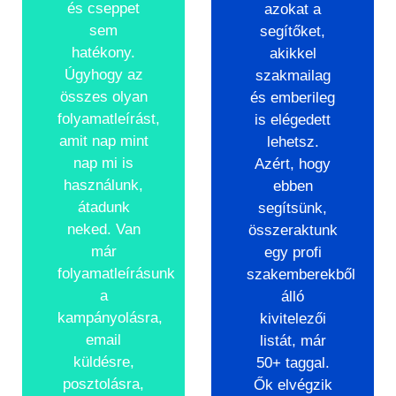
és cseppet
azokat a
sem
segítőket,
hatékony.
akikkel
Úgyhogy az
szakmailag
összes olyan
és emberileg
folyamatleírást,
is elégedett
amit nap mint
lehetsz.
nap mi is
Azért, hogy
használunk,
ebben
átadunk
segítsünk,
neked. Van
összeraktunk
már
egy profi
folyamatleírásunk
szakemberekből
a
álló
kampányolásra,
kivitelezői
email
listát, már
küldésre,
50+ taggal.
posztolásra,
Ők elvégzik