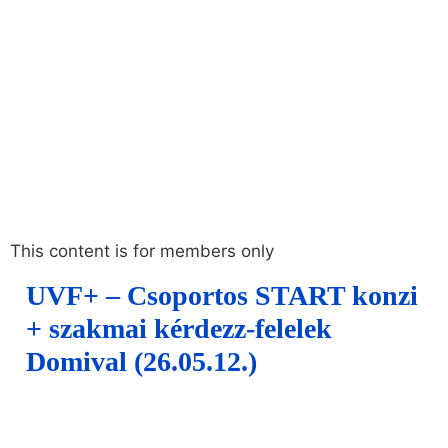
This content is for members only
UVF+ – Csoportos START konzi
+ szakmai kérdezz-felelek
Domival (26.05.12.)