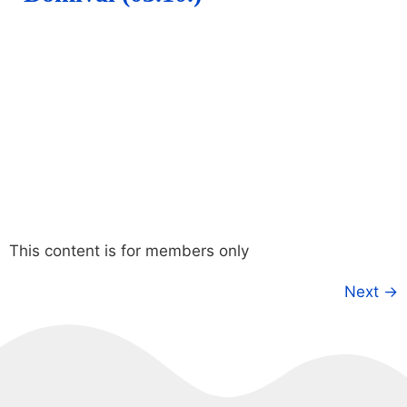
This content is for members only
Next
→