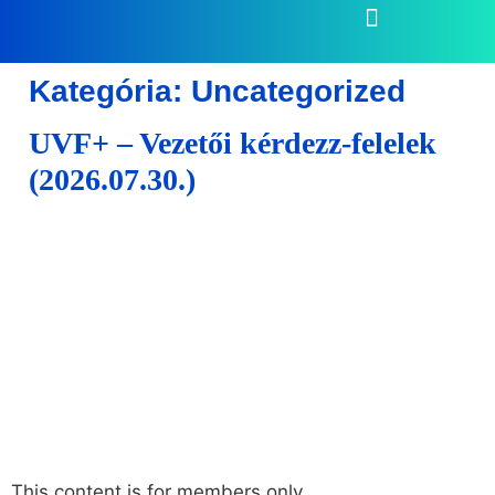
Kategória:
Uncategorized
UVF+ – Vezetői kérdezz-felelek
(2026.07.30.)
This content is for members only