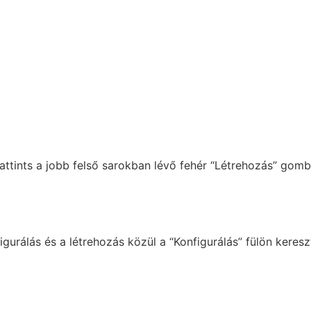
attints a jobb felső sarokban lévő fehér “Létrehozás” gomb
figurálás és a létrehozás közül a “Konfigurálás” fülön kere