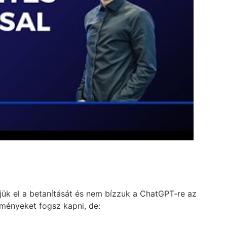
ük el a betanítását és nem bízzuk a ChatGPT-re az
ményeket fogsz kapni, de: