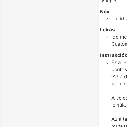
Íme a 6 lépés:
Név
Ide ír
Leírás
Ide me
Custo
Instrukció
Ez a l
pontos
“Az a 
belőle
A vele
leírják
Az ált
mutass