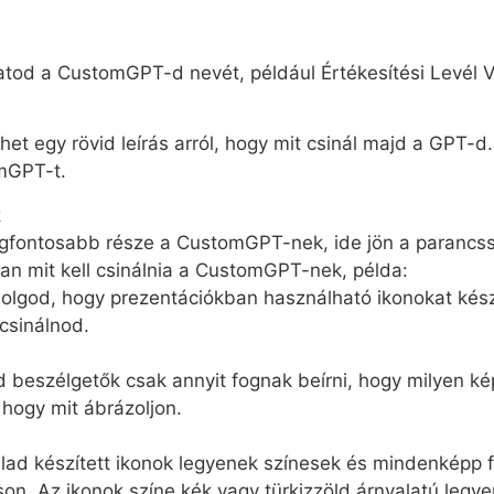
hatod a CustomGPT-d nevét, például Értékesítési Levél 
het egy rövid leírás arról, hogy mit csinál majd a GPT-
mGPT-t.
k
egfontosabb része a CustomGPT-nek, ide jön a parancssor
an mit kell csinálnia a CustomGPT-nek, példa:
dolgod, hogy prezentációkban használható ikonokat készít
 csinálnod.
d beszélgetők csak annyit fognak beírni, hogy milyen ké
, hogy mit ábrázoljon.
alad készített ikonok legyenek színesek és mindenképp fe
on. Az ikonok színe kék vagy türkizzöld árnyalatú legye