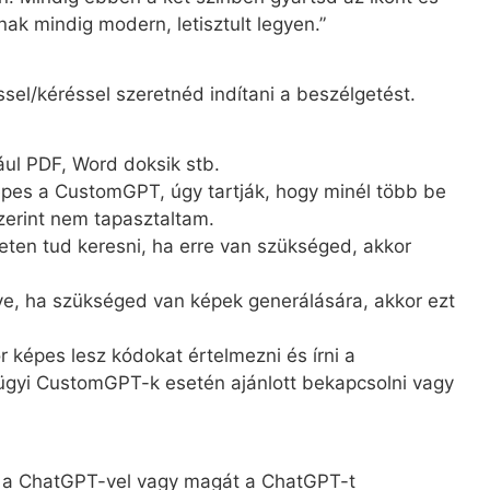
knak mindig modern, letisztult legyen.”
sel/kéréssel szeretnéd indítani a beszélgetést.
dául PDF, Word doksik stb.
képes a CustomGPT, úgy tartják, hogy minél több be
erint nem tapasztaltam.
eten tud keresni, ha erre van szükséged, akkor
eve, ha szükséged van képek generálására, akkor ezt
képes lesz kódokat értelmezni és írni a
ügyi CustomGPT-k esetén ajánlott bekapcsolni vagy
i a ChatGPT-vel vagy magát a ChatGPT-t