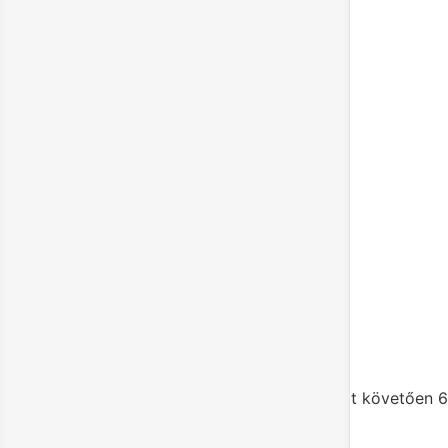
Hideghívási kampány
Mindennapi használat: Kép beküldés – Példa
Kifogáskezelés (tévhitek és kifogások
gyűjtése)
Toborzási levél írása (munkaajánlat)
Tökéletes vásárló problémáinak és
vágyainak kutatása
Tökéletes vásárló leírása
Upsell és cross-sell ötletek készítése
5. Ezt követően 6