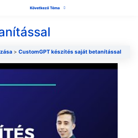
Következő Téma
anítással
azása
CustomGPT készítés saját betanítással