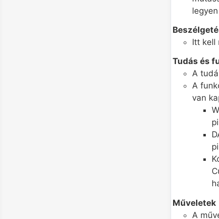
legyen 
Beszélgeté
Itt ke
Tudás és f
A tudás
A funk
van ka
W
p
D
p
K
C
h
Műveletek
A műve