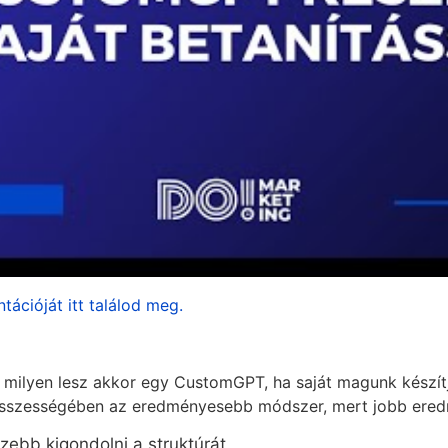
tációját itt találod meg.
milyen lesz akkor egy CustomGPT, ha saját magunk készítj
 összességében az eredményesebb módszer, mert jobb ered
ezebb kigondolni a struktúrát