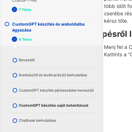
ChatGPT-vel
Bevezető
a
több időt f
HeyGen
7 Téma
Automatizált
Kinyitás
segítségével?
cserébe rés
Példavideók
tartalomkészítés
–
kérsz tőle.
CustomGPT készítés és weboldalba
Make.com
+
ágyazása
Az előadás felépítése és folyamat
HeyGen oldal bemutatása
Lépésről l
ChatGPT-
bemutatása
vel
6 Téma
CustomGPT
Becsukás
készítés
Videó elkészítése
Menj fel a 
és
Mire lesz szükséged?
Kattints a 
weboldalba
ágyazása
Bevezető
@gmail.com-os fiók összekötése a
Make.com-mal
Ikonkészítő és levélvarázsló bemutatása
Google Drive műveletek
CustomGPT készítés párbeszéden keresztül
CloudConvert művelet
CustomGPT készítés saját betanítással
ChatGPT és Google Docs műveletek
Chatbase bemutatása
Folyamat tesztelése