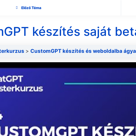
Előző Téma
GPT készítés saját bet
terkurzus
CustomGPT készítés és weboldalba ágy