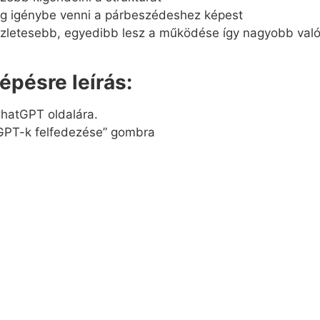
og igénybe venni a párbeszédeshez képest
zletesebb, egyedibb lesz a működése így nagyobb valósz
épésre leírás:
ChatGPT oldalára.
“GPT-k felfedezése” gombra