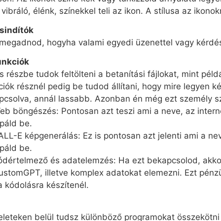
vibráló, élénk, színekkel teli az ikon. A stílusa az ikono
sindítók
ll megadnod, hogyha valami egyedi üzenettel vagy kérdés
unkciók
 részbe tudok feltölteni a betanítási fájlokat, mint pél
ciók résznél pedig be tudod állítani, hogy mire legyen 
pcsolva, annál lassabb. Azonban én még ezt személy sz
eb böngészés: Pontosan azt teszi ami a neve, az intern
ipáld be.
ALL-E képgenerálás: Ez is pontosan azt jelenti ami a n
ipáld be.
ódértelmező és adatelemzés: Ha ezt bekapcsolod, akkor 
ustomGPT, illetve komplex adatokat elemezni. Ezt pénz
a kódolásra készítenél.
leteken belül tudsz különböző programokat összekötn