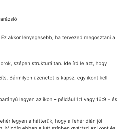
Varázsló
d. Ez akkor lényegesebb, ha tervezed megosztani a
ok, szépen strukturáltan. Ide írd le azt, hogy
s. Bármilyen üzenetet is kapsz, egy ikont kell
parányú legyen az ikon – például 1:1 vagy 16:9 – és
hér legyen a hátterük, hogy a fehér dián jól
n. Mindig ebben a két színben gyártsd az ikont és