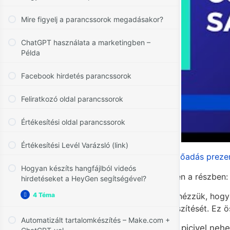
Mire figyelj a parancssorok megadásakor?
ChatGPT használata a marketingben –
Példa
Facebook hirdetés parancssorok
Feliratkozó oldal parancssorok
Értékesítési oldal parancssorok
Értékesítési Levél Varázsló (link)
Az előadás prezen
Hogyan készíts hangfájlból videós
Ebben a részben:
hirdetéseket a HeyGen segítségével?
4 Téma
Megnézzük, hogy 
Hogyan
Kinyitás
készíts
elkészítését. Ez
hangfájlból
Automatizált tartalomkészítés – Make.com +
videós
picivel neh
hirdetéseket