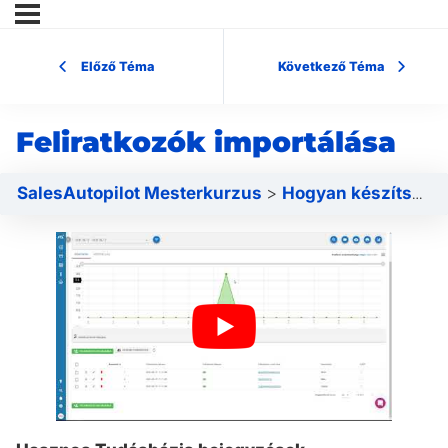
Előző Téma
Következő Téma
Feliratkozók importálása
SalesAutopilot Mesterkurzus
Hogyan készítsd el az első feliratkozói rendszered?