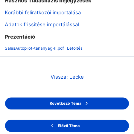
Hasznos Tudásbázis bejegyzések
Korábbi feliratkozói importálása
Adatok frissítése importálással
Prezentáció
SalesAutopilot-tananyag-II.pdf
Letöltés
Vissza: Lecke
Következő Téma
Előző Téma