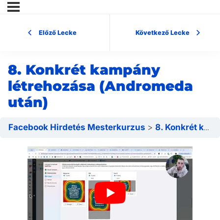
Előző Lecke
Következő Lecke
8. Konkrét kampány
létrehozása (Andromeda
után)
Facebook Hirdetés Mesterkurzus
8. Konkrét kampány létrehozása (Andromeda után)