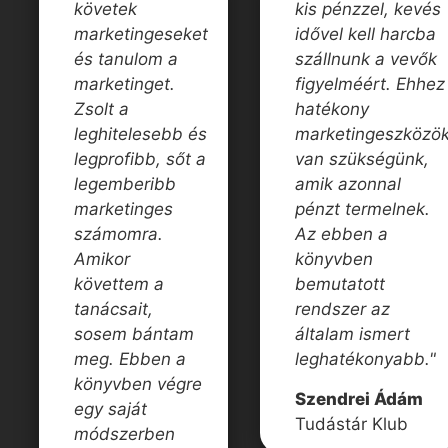
követek
kis pénzzel, kevés
marketingeseket
idővel kell harcba
és tanulom a
szállnunk a vevők
marketinget.
figyelméért. Ehhez
Zsolt a
hatékony
leghitelesebb és
marketingeszközök
legprofibb, sőt a
van szükségünk,
legemberibb
amik azonnal
marketinges
pénzt termelnek.
számomra.
Az ebben a
Amikor
könyvben
követtem a
bemutatott
tanácsait,
rendszer az
sosem bántam
általam ismert
meg. Ebben a
leghatékonyabb."
könyvben végre
Szendrei Ádám
egy saját
Tudástár Klub
módszerben