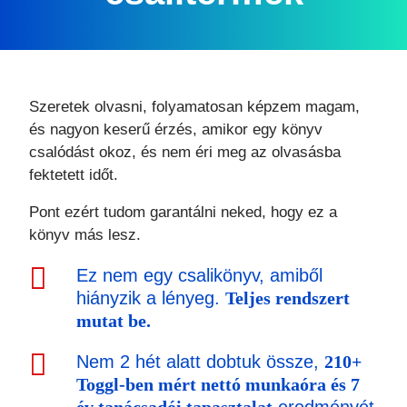
Szeretek olvasni, folyamatosan képzem magam,
és nagyon keserű érzés, amikor egy könyv
csalódást okoz, és nem éri meg az olvasásba
fektetett időt.
Pont ezért tudom garantálni neked, hogy ez a
könyv más lesz.
Ez nem egy csalikönyv, amiből
hiányzik a lényeg.
Teljes rendszert
mutat be.
Nem 2 hét alatt dobtuk össze,
210+
Toggl-ben mért nettó munkaóra és 7
év tanácsadói tapasztalat
eredményét