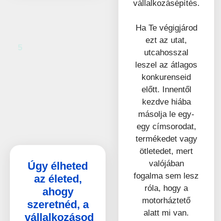
vállalkozásépítés.
Ha Te végigjárod
ezt az utat,
5
utcahosszal
leszel az átlagos
konkurenseid
előtt. Innentől
kezdve hiába
másolja le egy-
egy címsorodat,
termékedet vagy
ötletedet, mert
valójában
Úgy élheted
fogalma sem lesz
az életed,
róla, hogy a
ahogy
motorháztető
szeretnéd, a
alatt mi van.
vállalkozásod