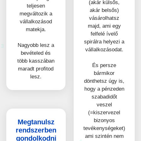
(akár külsős,
teljesen
akár belsős)
megváltozik a
vásárolhatsz
vállalkozásod
majd, ami egy
matekja.
felfelé ívelő
spirálra helyezi a
Nagyobb lesz a
3
vállalkozásodat.
bevételed és
több kasszában
És persze
maradt profitod
bármikor
lesz.
dönthetsz úgy is,
hogy a pénzeden
szabadidőt
veszel
(=kiszervezel
bizonyos
Megtanulsz
tevékenységeket)
rendszerben
ami szintén nem
gondolkodni