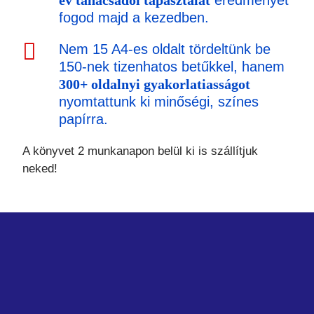
fogod majd a kezedben.
Nem 15 A4-es oldalt tördeltünk be
150-nek tizenhatos betűkkel, hanem
300+ oldalnyi gyakorlatiasságot
nyomtattunk ki minőségi, színes
papírra.
A könyvet 2 munkanapon belül ki is szállítjuk
neked!