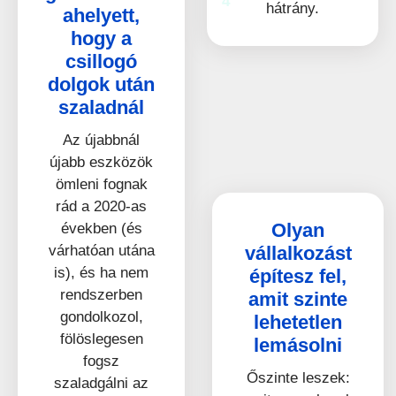
4
hátrány.
ahelyett,
hogy a
csillogó
dolgok után
szaladnál​
Az újabbnál
újabb eszközök
ömleni fognak
rád a 2020-as
Olyan
években (és
vállalkozást
várhatóan utána
is), és ha nem
építesz fel,
rendszerben
amit szinte
gondolkozol,
lehetetlen
fölöslegesen
lemásolni
fogsz
Őszinte leszek:
szaladgálni az