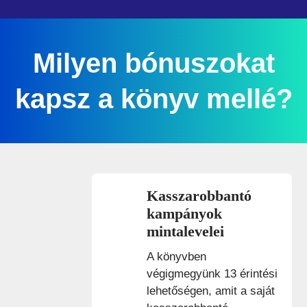
Milyen bónuszokat
kapsz a könyv mellé?
Kasszarobbantó
kampányok
mintalevelei
A könyvben
végigmegyünk 13 érintési
lehetőségen, amit a saját