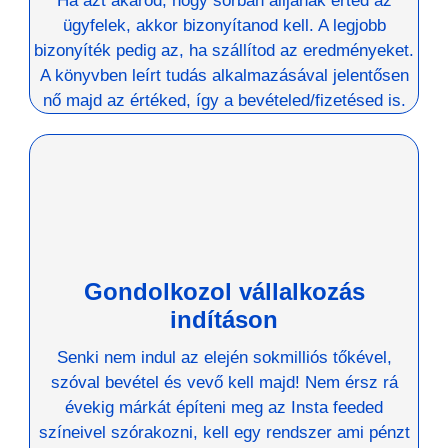
Ha azt akarod, hogy sorban álljanak érted az
ügyfelek, akkor bizonyítanod kell. A legjobb
bizonyíték pedig az, ha szállítod az eredményeket.
A könyvben leírt tudás alkalmazásával jelentősen
nő majd az értéked, így a bevételed/fizetésed is.
Gondolkozol vállalkozás
indításon
Senki nem indul az elején sokmilliós tőkével,
szóval bevétel és vevő kell majd! Nem érsz rá
évekig márkát építeni meg az Insta feeded
színeivel szórakozni, kell egy rendszer ami pénzt