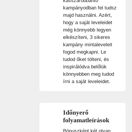
kasszarobbantó
kampányodban fel tudsz
majd használni. Azért,
hogy a saját leveleidet
még könnyebb legyen
elkészíteni, 3 sikeres
kampány mintaleveleit
fogod megkapni. L
e
tudod őket tölteni, és
inspirálódva belőlük
könnyebben meg tudod
írni a saját leveleidet.
Időnyerő
folyamatleírások
Bónuszként két olyan