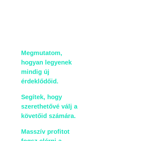
A kezedbe adom a 3 lábú
vevőszerző rendszert, ami a
kiszámítható online bevételed
alapja lesz!
Megmutatom,
hogyan legyenek
mindig új
érdeklődőid.
Segítek, hogy
szerethetővé válj a
követőid számára.
Masszív profitot
fogsz elérni a