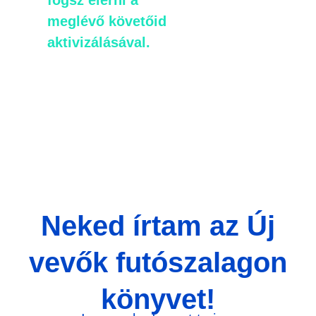
meglévő követőid
aktivizálásával.
Neked írtam az Új
vevők futószalagon
könyvet!