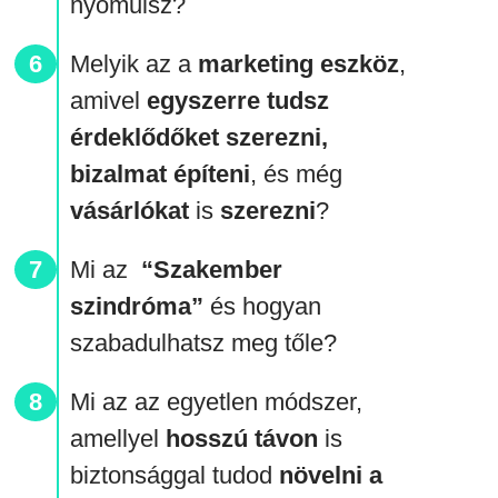
nyomulsz?
Melyik az a
marketing eszköz
,
amivel
egyszerre tudsz
érdeklődőket szerezni,
bizalmat építeni
, és még
vásárlókat
is
szerezni
?
Mi az
“Szakember
szindróma”
és hogyan
szabadulhatsz meg tőle?
Mi az az egyetlen módszer,
amellyel
hosszú távon
is
biztonsággal tudod
növelni a