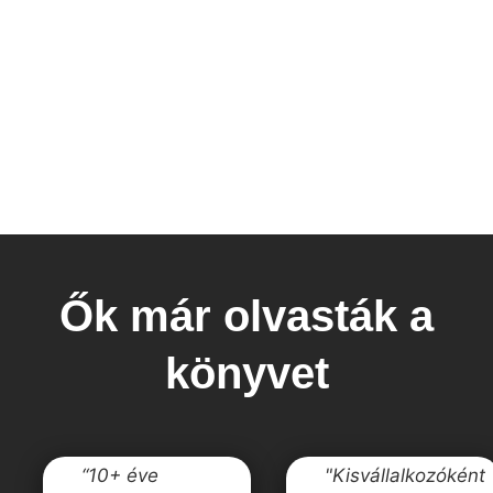
Ők már olvasták a
könyvet
“10+ éve
"Kisvállalkozóként