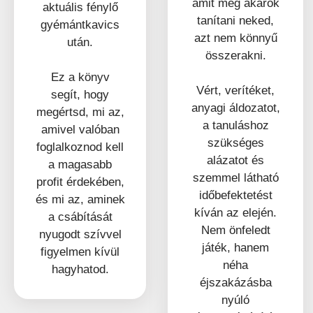
amit meg akarok
aktuális fénylő
tanítani neked,
gyémántkavics
azt nem könnyű
után.
összerakni.
Ez a könyv
Vért, verítéket,
segít, hogy
anyagi áldozatot,
megértsd, mi az,
a tanuláshoz
amivel valóban
szükséges
foglalkoznod kell
alázatot és
a magasabb
szemmel látható
profit érdekében,
időbefektetést
és mi az, aminek
kíván az elején.
a csábítását
Nem önfeledt
nyugodt szívvel
játék, hanem
figyelmen kívül
néha
hagyhatod.
éjszakázásba
nyúló