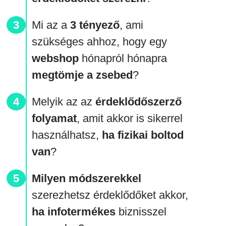
Mi az a
3 tényező
, ami
szükséges ahhoz, hogy egy
webshop
hónapról hónapra
megtömje a zsebed
?
Melyik az az
érdeklődőszerző
folyamat
, amit akkor is sikerrel
használhatsz,
ha fizikai boltod
van
?
Milyen módszerekkel
szerezhetsz érdeklődőket ak
kor,
ha infotermékes
biznisszel