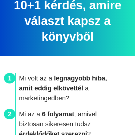
10+1 kérdés, amire
választ kapsz a
könyvből
Mi volt a
z a
legnagyobb hiba,
amit eddig elkövettél
a
marketingedben?
Mi az a
6 folyamat
, amivel
biztosan s
ikeresen tudsz
érdeklődőket szerezni
?