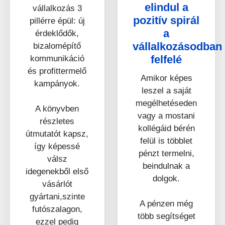
elindul a
vállalkozás 3
pozitív spirál
pillérre épül: új
a
érdeklődők,
vállalkozásodban
bizalomépítő
felfelé​
kommunikáció
és profittermelő
Amikor képes
kampányok.
leszel a saját
megélhetéseden
A könyvben
vagy a mostani
részletes
kollégáid bérén
útmutatót kapsz,
felül is többlet
így képessé
pénzt termelni,
válsz
beindulnak a
idegenekből első
dolgok.
vásárlót
gyártani,szinte
A pénzen még
futószalagon,
több segítséget
ezzel pedig