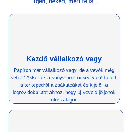
Igen, neked, mert te is...
Kezdő vállalkozó vagy
Papíron már vállalkozó vagy, de a vevők még
sehol? Akkor ez a könyv pont neked való! Letörli
a térképedről a zsákutcákat és kijelöli a
legrövidebb utat ahhoz, hogy új vevőid jöjjenek
futószalagon.