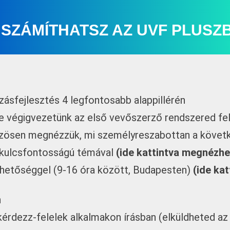
E SZÁMÍTHATSZ AZ UVF PLUSZ
zásfejlesztés 4 legfontosabb alappillérén
re végigvezetünk az első vevőszerző rendszered fe
zösen megnézzük, mi személyreszabottan a követk
y kulcsfontosságú témával
(ide kattintva megnézhe
hetőséggel (9-16 óra között, Budapesten)
(ide kat
n
érdezz-felelek alkalmakon írásban (elküldheted az 