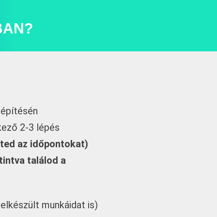
BAN?
lépítésén
ező 2-3 lépés
ted az időpontokat)
tintva találod a
elkészült munkáidat is)