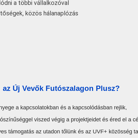
dni a többi vállalkozóval
etőségek, közös hálanaplózás
d az Új Vevők Futószalagon Plusz?
yege a kapcsolatokban és a kapcsolódásban rejlik,
színűséggel viszed végig a projektjeidet és éred el a cé
es támogatás az utadon tőlünk és az UVF+ közösség tagj