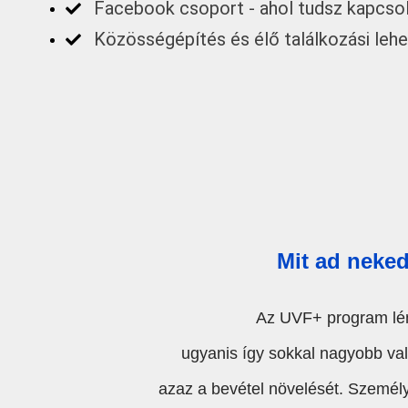
Facebook csoport - ahol tudsz kapcsoló
Közösségépítés és élő találkozási leh
Mit ad neke
Az UVF+ program lén
ugyanis így sokkal nagyobb való
azaz a bevétel növelését. Személy