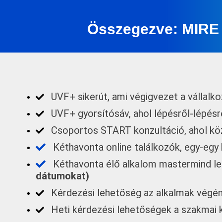
Összegezve: MIR
UVF+ sikerút, ami végigvezet a vállalko
UVF+ gyorsítósáv, ahol lépésről-lépés
Csoportos START konzultáció, ahol kö
Kéthavonta online találkozók, egy-eg
Kéthavonta élő alkalom mastermind le
dátumokat)
Kérdezési lehetőség az alkalmak végé
Heti kérdezési lehetőségek a szakmai k