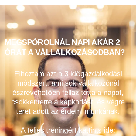
MEGSPÓROLNÁL NAPI AKÁR 2
ÓRÁT A VÁLLALKOZÁSODBAN?
Elhoztam azt a 3 időgazdálkodási
módszert, ami sok vállalkozónál
észrevehetően fellazította a napot,
csökkentette a kapkodást, és végre
teret adott az érdemi munkának.
A teljes tréningért kattints ide: