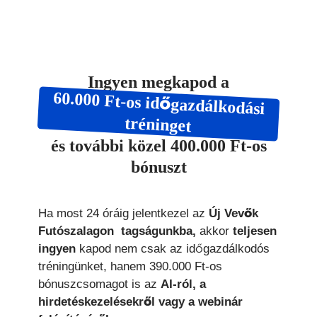
Ingyen megkapod a
60.000 Ft-os időgazdálkodási
tréninget
és további közel 400.000 Ft-os
bónuszt
Ha most 24 óráig jelentkezel az
Új Vevők
Futószalagon tagságunkba,
akkor
teljesen
ingyen
kapod nem csak az időgazdálkodós
tréningünket, hanem 390.000 Ft-os
bónuszcsomagot is az
AI-ról, a
hirdetéskezelésekről vagy a webinár