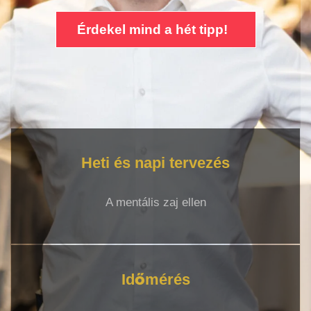
Érdekel mind a hét tipp!
Heti és napi tervezés
A mentális zaj ellen
Időmérés