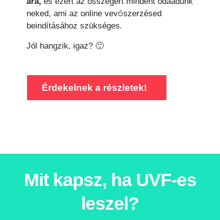
ára,
és ezért az összegért mindent odaadunk
neked, ami az online vevőszerzésed
beindításához szükséges.
Jól hangzik, igaz? 🙂
Érdekelnek a részletek!
Mit kapsz, ha UVF-es
leszel?