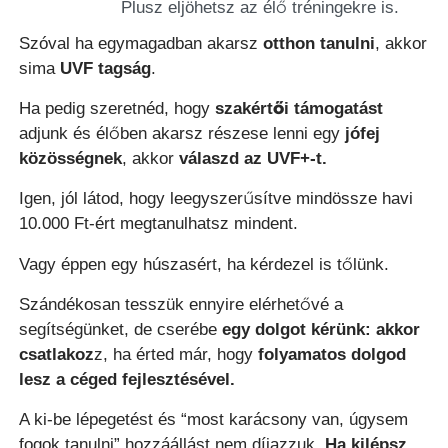
Plusz eljöhetsz az élő tréningekre is.
Szóval ha egymagadban akarsz
otthon tanulni
, akkor
sima
UVF tagság
.
Ha pedig szeretnéd, hogy
szakértői támogatást
adjunk és élőben akarsz részese lenni egy
jófej
közösségnek
, akkor
válaszd az UVF+-t.
Igen, jól látod, hogy leegyszerűsítve mindössze havi
10.000 Ft-ért megtanulhatsz mindent.
Vagy éppen egy húszasért, ha kérdezel is tőlünk.
Szándékosan tesszük ennyire elérhetővé a
segítségünket, de cserébe
egy dolgot kérünk:
akkor
csatlakoz
z, ha érted már, hogy
folyamatos dolgod
lesz a céged fejlesztésével.
A ki-be lépegetést és “most karácsony van, úgysem
fogok tanulni” hozzáállást nem díjazzuk.
Ha kilépsz