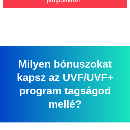
programhoz!
Milyen bónuszokat
kapsz az UVF/UVF+
program tagságod
mellé?