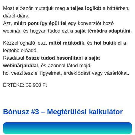
Most először mutatjuk meg
a teljes logikát
a háttérben,
diáról-diára.
Azt,
miért pont így épül fel
egy konverziót hozó
webinár, és hogyan tudod ezt
a saját témádra adaptálni
.
Kézzelfogható lesz,
mitől működik
, és
hol bukik el
a
legtöbb előadó.
Ráadásul
össze tudod hasonlítani a saját
webinárjaiddal
, és azonnal látod majd,
hol veszítesz el figyelmet, érdeklődést vagy vásárlókat.
ÉRTÉKE: 39.900 Ft
Bónusz #3 – Megtérülési kalkulátor