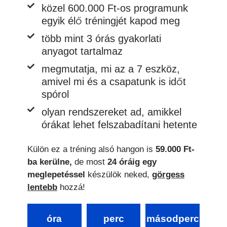
közel 600.000 Ft-os programunk
egyik élő tréningjét kapod meg
több mint 3 órás gyakorlati
anyagot tartalmaz
megmutatja, mi az a 7 eszköz,
amivel mi és a csapatunk is időt
spórol
olyan rendszereket ad, amikkel
órákat lehet felszabadítani hetente
Külön ez a tréning alsó hangon is
59
.000 Ft-
ba kerülne,
de most
24 óráig egy
meglepetéssel
készülök neked,
görgess
lentebb
hozzá!
óra
perc
másodperc