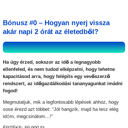
Bónusz #0 – Hogyan nyerj vissza
akár napi 2 órát az életedből?
Ha úgy érzed, sokszor az idő a legnagyobb
ellenfeled, és nem tudod elképzelni, hogy lehetne
kapacitásod arra, hogy felépíts egy vevőszerző
rendszert, az időgazdálkodási tananyagunkat imádni
fogod!
Megmutatjuk, mik a legfontosabb lépések ahhoz, hogy
sose érezd azt többet: “Jól hangzik, majd ha lesz elég
időm, megcsinálom…!”
ÉRTÉKE: 59.900 Ft