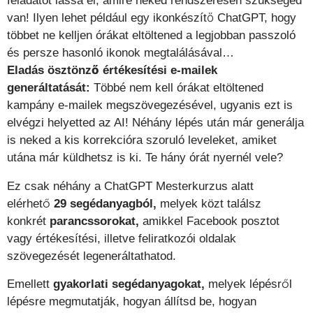
feladatot lássa el, amire neked rendszeresen szükséged
van! Ilyen lehet például egy ikonkészítő ChatGPT, hogy
többet ne kelljen órákat eltöltened a legjobban passzoló
és persze hasonló ikonok megtalálásával…
Eladás ösztönző értékesítési e-mailek
generáltatását:
Többé nem kell órákat eltöltened
kampány e-mailek megszövegezésével, ugyanis ezt is
elvégzi helyetted az AI! Néhány lépés után már generálja
is neked a kis korrekcióra szoruló leveleket, amiket
utána már küldhetsz is ki. Te hány órát nyernél vele?
Ez csak néhány a ChatGPT Mesterkurzus alatt
elérhető
29 segédanyagból,
melyek közt találsz
konkrét
parancssorokat,
amikkel Facebook posztot
vagy értékesítési, illetve feliratkozói oldalak
szövegezését legeneráltathatod.
Emellett
gyakorlati segédanyagokat,
melyek lépésről
lépésre megmutatják, hogyan állítsd be, hogyan