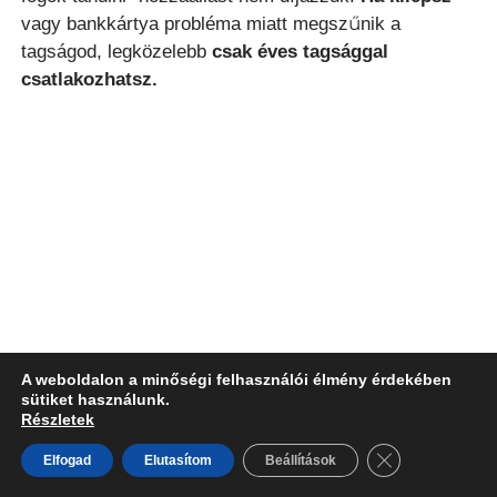
vagy bankkártya probléma miatt megszűnik a
tagságod, legközelebb
csak éves tagsággal
csatlakozhatsz.
Válassz a két tagsági
szint közül
A weboldalon a minőségi felhasználói élmény érdekében
sütiket használunk.
Részletek
Close GDPR Co
Elfogad
Elutasítom
Beállítások