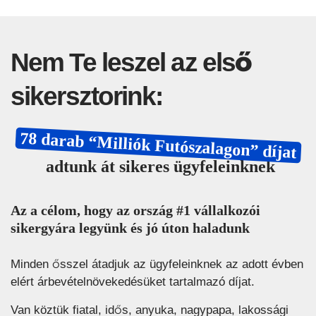
Nem Te leszel az első
sikersztorink:
78 darab “Milliók Futószalagon” díjat
adtunk át sikeres ügyfeleinknek
Az a célom, hogy az ország #1 vállalkozói
sikergyára legyünk és jó úton haladunk
Minden ősszel átadjuk az ügyfeleinknek az adott évben
elért árbevételnövekedésüket tartalmazó díjat.
Van köztük fiatal, idős, anyuka, nagypapa, lakossági