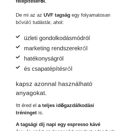
felépítéséről.
De mi az az
UVF tagság
egy folyamatosan
bővülő tudástár, ahol:
üzleti gondolkodásmódról
marketing rendszerekről
hatékonyságról
és csapatépítésről
kapsz azonnal használható
anyagokat.
Itt éred el
a teljes időgazdálkodási
tréninget
is.
A tagsági díj napi egy espresso kávé