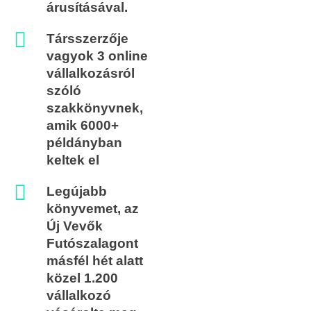
árusításával. ​
Társszerzője
vagyok 3 online
vállalkozásról
szóló
szakkönyvnek,
amik 6000+
példányban
keltek el
Legújabb
könyvemet, az
Új Vevők
Futószalagont
másfél hét alatt
közel 1.200
vállalkozó