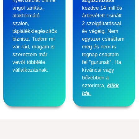
nyelviskola, online
augusztusától
angol tanítás,
kezdve 14 milliós
alakformáló
árbevételt csinált
szalon,
2 szolgáltatással
táplálékkiegészítős
év végéig. Nem
biznisz. Tudom mi
egyszer csináltam
vár rád, magam is
meg és nem is
szereztem már
tegnap csaptam
vevőt többféle
fel “gurunak”. Ha
vállalkozásnak.
kíváncsi vagy
bővebben a
sztorimra,
klikk
ide.