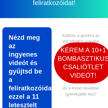
feliratkozóidat!
Kattints a gombra az
Nézd meg
INGYENES videóért
az
KÉREM A 10+1
ingyenes
BOMBASZTIKU
videót és
CSALIÖTLET
gyűjtsd be
VIDEÓT!
a
feliratkozóidat
és a listád növelése
gyerekjáték lesz!
ezzel a 11
letesztelt