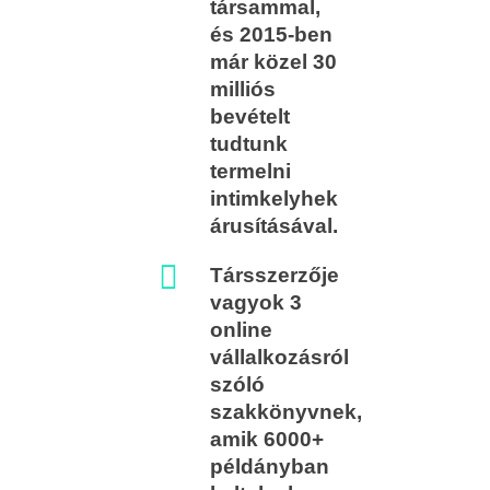
társammal,
és 2015-ben
már közel 30
milliós
bevételt
tudtunk
termelni
intimkelyhek
árusításával.
Társszerzője
vagyok 3
online
vállalkozásról
szóló
szakkönyvnek,
amik 6000+
példányban