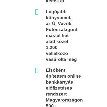
keltek el
Legújabb
könyvemet,
az Új Vevők
Futószalagont
másfél hét
alatt közel
1.200
vállalkozó
vásárolta meg
Elsőként
építettem online
bankkártyás
előfizetéses
rendszert
Magyarországon
500+