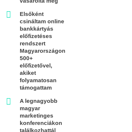
vásárolta meg​
Elsőként
csináltam online
bankkártyás
előfizetéses
rendszert
Magyarországon
500+
előfizetővel,
akiket
folyamatosan
támogattam
A legnagyobb
magyar
marketinges
konferenciákon
találkozhattál