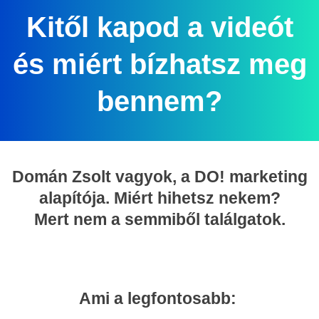
Kitől kapod a videót
és miért bízhatsz meg
bennem?
Domán Zsolt vagyok, a DO! marketing
alapítója. Miért hihetsz nekem?
Mert nem a semmiből találgatok.
Ami a legfontosabb: