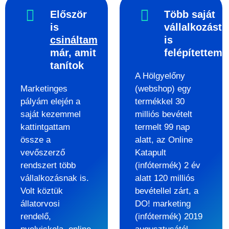
Először
Több saját
is
vállalkozást
csináltam
is
már, amit
felépítettem
tanítok
A Hölgyelőny
Marketinges
(webshop) egy
pályám elején a
termékkel 30
saját kezemmel
milliós bevételt
kattintgattam
termelt 99 nap
össze a
alatt, az Online
vevőszerző
Katapult
rendszert több
(infótermék) 2 év
vállalkozásnak is.
alatt 120 milliós
Volt köztük
bevétellel zárt, a
állatorvosi
DO! marketing
rendelő,
(infótermék) 2019