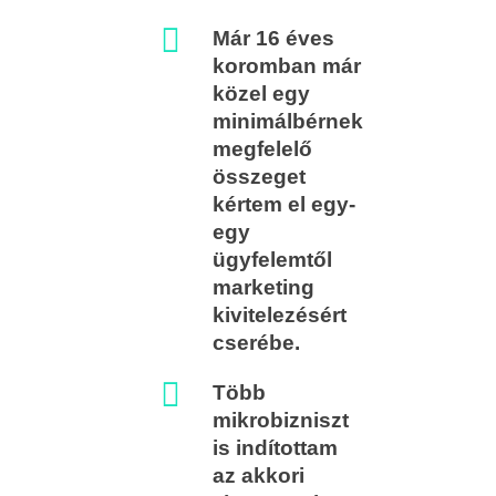
Már 16 éves
koromban már
közel egy
minimálbérnek
megfelelő
összeget
kértem el egy-
egy
ügyfelemtől
marketing
kivitelezésért
cserébe.
Több
mikrobizniszt
is indítottam
az akkori