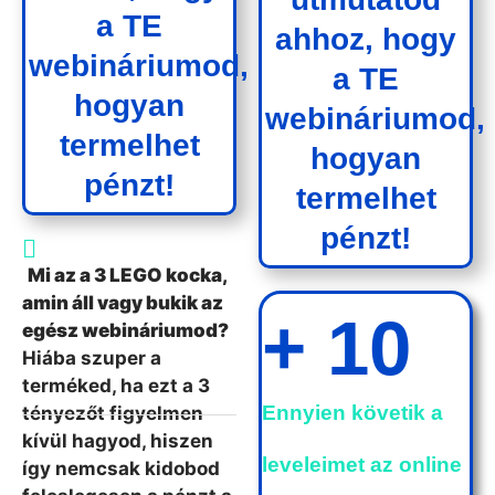
a TE
ahhoz, hogy
webináriumod,
a TE
hogyan
webináriumod,
termelhet
hogyan
pénzt!
termelhet
pénzt!
Mi az a 3 LEGO kocka,
amin áll vagy bukik az
+
10
egész webináriumod?
Hiába szuper a
terméked, ha ezt a 3
Ennyien követik a
tényezőt figyelmen
kívül hagyod, hiszen
leveleimet az online
így nemcsak kidobod