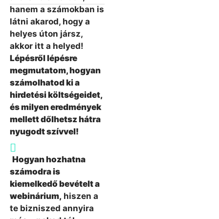
hanem a számokban is
látni akarod, hogy a
helyes úton jársz,
akkor itt a helyed!
Lépésről lépésre
megmutatom, hogyan
számolhatod ki a
hirdetési költségeidet,
és milyen eredmények
mellett dőlhetsz hátra
nyugodt szívvel!
Hogyan hozhatna
számodra is
kiemelkedő bevételt a
webinárium,
hiszen a
te bizniszed annyira