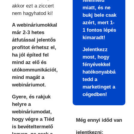
félelmeid
akkor ezt a ziccert
miatt, és ne
nem hagyhatod ki!
bukj bele csak
azért, mert 1-
A webináriumokkal
1 fontos lépés
már
2-3 hetes
kimaradt!
átfutással jelentős
profitot érhetsz el
,
Jelentkezz
ha jól építed fel
most, hogy
mind az elő és
fényévekkel
utókommunikációt,
hatékonyabbá
mind magát a
tedd a
webináriumot.
marketinget a
cégedben!
Gyere, és rakjuk
helyre a
webináriumodat,
hogy végre
a Tiéd
Még ennyi időd van
is bevételtermelő
jelentkezni: