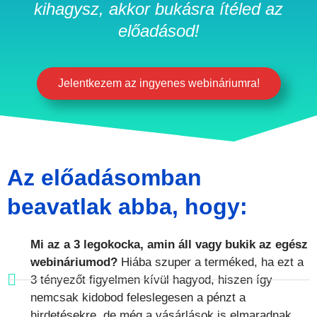
kihagysz, akkor bukásra ítéled az
előadásod!
Jelentkezem az ingyenes webináriumra!
Az előadásomban
beavatlak abba, hogy:
Mi az a 3 legokocka, amin áll vagy bukik az egész
webináriumod?
Hiába szuper a terméked, ha ezt a
3 tényezőt figyelmen kívül hagyod, hiszen így
nemcsak kidobod feleslegesen a pénzt a
hirdetésekre, de még a vásárlások is elmaradnak.