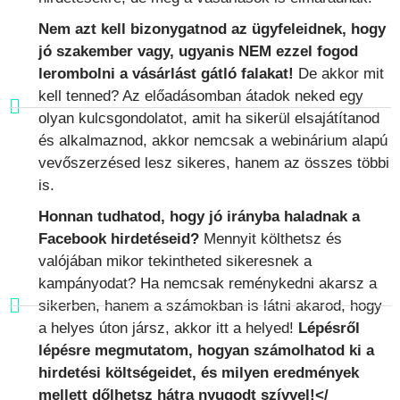
Nem azt kell bizonygatnod az ügyfeleidnek, hogy
jó szakember vagy, ugyanis NEM ezzel fogod
lerombolni a vásárlást gátló falakat!
De akkor mit
kell tenned? Az előadásomban átadok neked egy
olyan kulcsgondolatot, amit ha sikerül elsajátítanod
és alkalmaznod, akkor nemcsak a webinárium alapú
vevőszerzésed lesz sikeres, hanem az összes többi
is.
Honnan tudhatod, hogy jó irányba haladnak a
Facebook hirdetéseid?
Mennyit költhetsz és
valójában mikor tekintheted sikeresnek a
kampányodat? Ha nemcsak reménykedni akarsz a
sikerben, hanem a számokban is látni akarod, hogy
a helyes úton jársz, akkor itt a helyed!
Lépésről
lépésre megmutatom, hogyan számolhatod ki a
hirdetési költségeidet, és milyen eredmények
mellett dőlhetsz hátra nyugodt szívvel!</