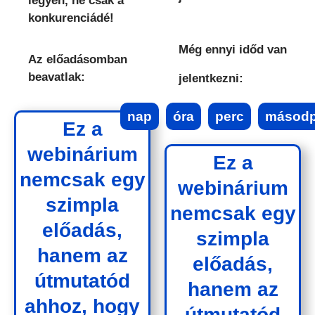
legyen, ne csak a
konkurenciádé!
Még ennyi időd van
Az előadásomban
beavatlak:
jelentkezni:
nap
óra
perc
másodp
Ez a
webinárium
Ez a
nemcsak egy
webinárium
szimpla
nemcsak egy
előadás,
szimpla
hanem az
előadás,
útmutatód
hanem az
ahhoz, hogy
útmutatód