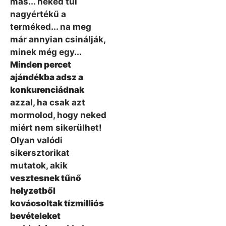
más... neked túl
nagyértékű a
terméked... na meg
már annyian csinálják,
minek még egy...
Minden percet
ajándékba adsz a
konkurenciádnak
azzal, ha csak azt
mormolod, hogy neked
miért nem sikerülhet!
Olyan valódi
sikersztorikat
mutatok, akik
vesztesnek tűnő
helyzetből
kovácsoltak tízmilliós
bevételeket