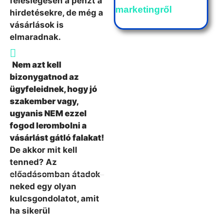
feleslegesen a pénzt a
marketingről
hirdetésekre, de még a
vásárlások is
elmaradnak.
Nem azt kell
bizonygatnod az
ügyfeleidnek, hogy jó
szakember vagy,
ugyanis NEM ezzel
fogod lerombolni a
vásárlást gátló falakat!
De akkor mit kell
tenned? Az
előadásomban átadok
neked egy olyan
kulcsgondolatot, amit
ha sikerül