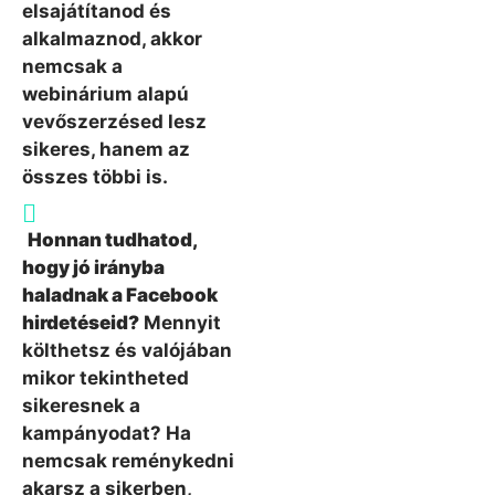
elsajátítanod és
alkalmaznod, akkor
nemcsak a
webinárium alapú
vevőszerzésed lesz
sikeres, hanem az
összes többi is.
Honnan tudhatod,
hogy jó irányba
haladnak a Facebook
hirdetéseid?
Mennyit
költhetsz és valójában
mikor tekintheted
sikeresnek a
kampányodat? Ha
nemcsak reménykedni
akarsz a sikerben,