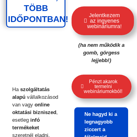
TÖBB
Jelentkezem
IDŐPONTBAN!
az ingyenes
webináriumra!
(ha nem működik a
gomb, görgess
lejjebb!)
Pénzt akarok
termelni
Ha
szolgáltatás
webináriumokból!
alapú
vállalkozásod
van vagy
online
oktatási bizniszed
,
Ne hagyd ki a
esetleg
infó
legnagyobb
termékeket
ziccert a
szeretnél eladni,