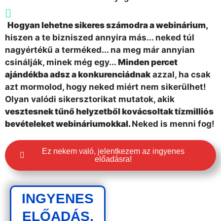
Hogyan lehetne sikeres számodra a webinárium,
hiszen a te bizniszed annyira más... neked túl
nagyértékű a terméked... na meg már annyian
csinálják, minek még egy...
Minden percet
ajándékba adsz a konkurenciádnak
azzal, ha csak
azt mormolod, hogy neked miért nem sikerülhet!
Olyan valódi sikersztorikat mutatok, akik
vesztesnek tűnő helyzetből kovácsoltak tízmilliós
bevételeket webináriumokkal.
Neked is menni fog!
Ez nekem való, jelentkezem az ingyenes
előadásra!
INGYENES
ELŐADÁS,