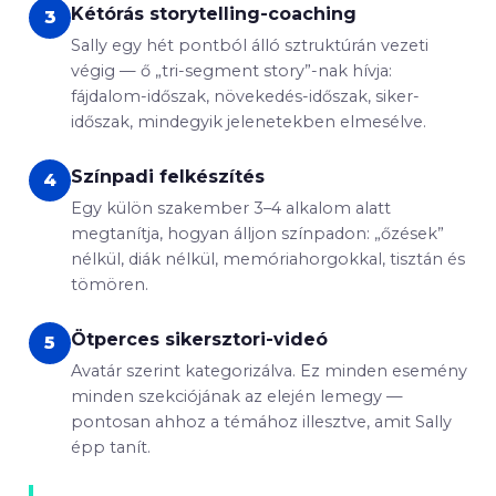
Kétórás storytelling-coaching
3
Sally egy hét pontból álló sztruktúrán vezeti
végig — ő „tri-segment story”-nak hívja:
fájdalom-időszak, növekedés-időszak, siker-
időszak, mindegyik jelenetekben elmesélve.
Színpadi felkészítés
4
Egy külön szakember 3–4 alkalom alatt
megtanítja, hogyan álljon színpadon: „őzések”
nélkül, diák nélkül, memóriahorgokkal, tisztán és
tömören.
Ötperces sikersztori-videó
5
Avatár szerint kategorizálva. Ez minden esemény
minden szekciójának az elején lemegy —
pontosan ahhoz a témához illesztve, amit Sally
épp tanít.