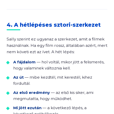
4. A hétlépéses sztori-szerkezet
Sally szerint ez ugyanaz a szerkezet, amit a filmek
használnak. Ha egy film rossz, általában azért, mert
nem követi ezt az ívet. A hét lépés:
A fájdalom
— hol voltál, mikor jött a felismerés,
hogy valaminek változnia kell.
Az út
— mibe kezdtél, mit kerestél, kihez
fordultál.
Az első eredmény
— az első kis siker, ami
megmutatta, hogy működhet.
Mi jött ezután
— a következő lépés, a
következő próbálkozás.