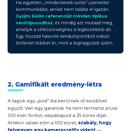
Ha egyetlen „mindenkinek szóló” üzenettel
kommunikálsz, senkit nem találsz el igazán.
Gyűjts külön referenciát minden tipikus
vevőtípusodhoz
, és mindig azt mutasd meg,
amelyik a célközönséghez a legközelebb áll.
Egy hozzád hasonló kiindulópontból induló
történet többet ér, mint a legnagyobb szám.
2. Gamifikált eredmény-létra
A tagok egy „pod”-ba kerülnek öt kezdővel
együtt. Van egy garancia: ha nem termelsz plusz
100 ezer fontot, visszakapod a 35 ezres díjat.
Amikor valaki eléri a 100 ezret,
szabály, hogy
felvegyen egy kameraszelfis videót
—