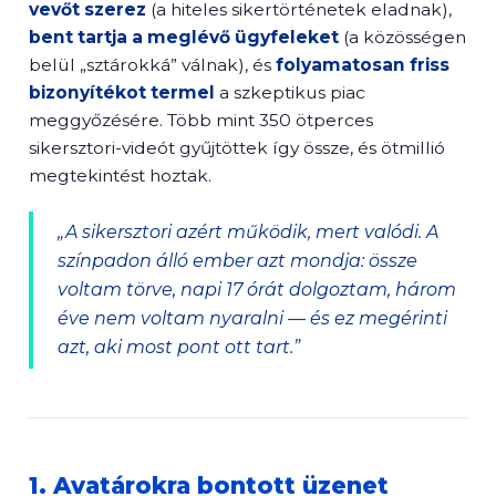
vevőt szerez
(a hiteles sikertörténetek eladnak),
bent tartja a meglévő ügyfeleket
(a közösségen
belül „sztárokká” válnak), és
folyamatosan friss
bizonyítékot termel
a szkeptikus piac
meggyőzésére. Több mint 350 ötperces
sikersztori-videót gyűjtöttek így össze, és ötmillió
megtekintést hoztak.
„A sikersztori azért működik, mert valódi. A
színpadon álló ember azt mondja: össze
voltam törve, napi 17 órát dolgoztam, három
éve nem voltam nyaralni — és ez megérinti
azt, aki most pont ott tart.”
1. Avatárokra bontott üzenet