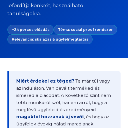
lefordítja konkrét, használható
tanulságokra.
~24 perces előadás
Téma: social proof rendszer
Relevancia: skálázás & ügyfélmegtartás
Miért érdekel ez téged?
Te már túl vagy
az induláson. Van bevált terméked és
ismered a piacodat. A következő szint nem
több munkáról szól, hanem arról, hogy a
meglévő ügyfeleid és eredményeid
maguktól hozzanak új vevőt
, és hogy az
ügyfelek évekig nálad maradjanak.