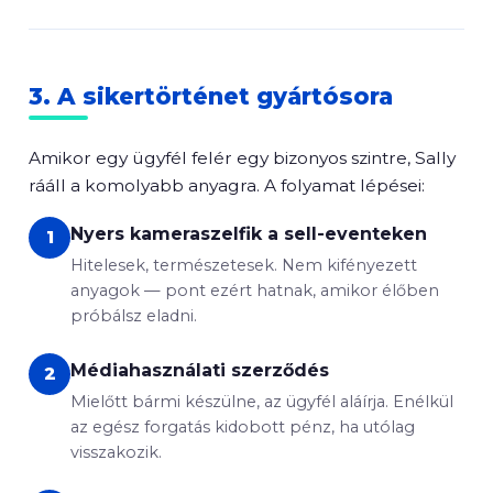
3. A sikertörténet gyártósora
Amikor egy ügyfél felér egy bizonyos szintre, Sally
rááll a komolyabb anyagra. A folyamat lépései:
Nyers kameraszelfik a sell-eventeken
1
Hitelesek, természetesek. Nem kifényezett
anyagok — pont ezért hatnak, amikor élőben
próbálsz eladni.
Médiahasználati szerződés
2
Mielőtt bármi készülne, az ügyfél aláírja. Enélkül
az egész forgatás kidobott pénz, ha utólag
visszakozik.