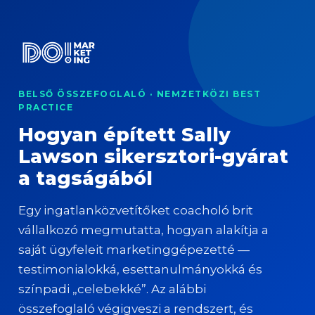
BELSŐ ÖSSZEFOGLALÓ · NEMZETKÖZI BEST
PRACTICE
Hogyan épített Sally
Lawson sikersztori-gyárat
a tagságából
Egy ingatlanközvetítőket coacholó brit
vállalkozó megmutatta, hogyan alakítja a
saját ügyfeleit marketinggépezetté —
testimonialokká, esettanulmányokká és
színpadi „celebekké”. Az alábbi
összefoglaló végigveszi a rendszert, és