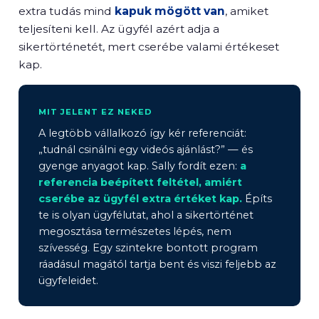
extra tudás mind
kapuk mögött van
, amiket
teljesíteni kell. Az ügyfél azért adja a
sikertörténetét, mert cserébe valami értékeset
kap.
MIT JELENT EZ NEKED
A legtöbb vállalkozó így kér referenciát:
„tudnál csinálni egy videós ajánlást?” — és
gyenge anyagot kap. Sally fordít ezen:
a
referencia beépített feltétel, amiért
cserébe az ügyfél extra értéket kap.
Építs
te is olyan ügyfélutat, ahol a sikertörténet
megosztása természetes lépés, nem
szívesség. Egy szintekre bontott program
ráadásul magától tartja bent és viszi feljebb az
ügyfeleidet.