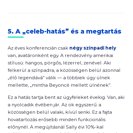
5. A „celeb-hatás” és a megtartás
Az éves konferencián csak
négy színpadi hely
van, avatáronként egy. A rendezvény amerikai
stílusú: hangos, pörgős, lézerrel, zenével. Aki
felkerül a színpadra, a közösségen belül azonnal
„élő legendává” válik — a többiek úgy ülnek
mellette, „mintha Beyoncé mellett ülnének”.
Ez a hatás tartja bent az ügyfeleket évekig. Van, aki
a nyolcadik évében jár. Az ok egyszerű: a
közösségen belül valaki, kívül senki. Ez a fajta
hovatartozás erősebb minden funkcionális
előnynél. A megújításnál Sally évi 10%-kal