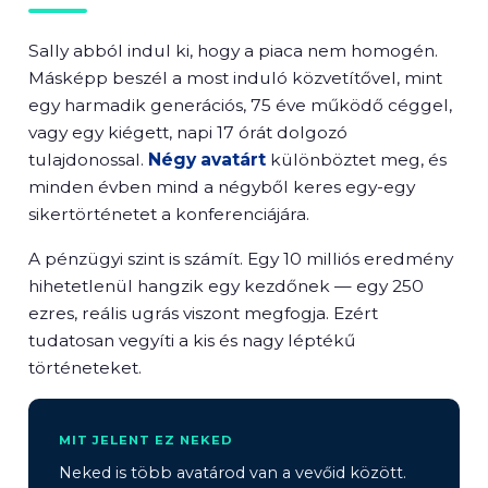
Sally abból indul ki, hogy a piaca nem homogén.
Másképp beszél a most induló közvetítővel, mint
egy harmadik generációs, 75 éve működő céggel,
vagy egy kiégett, napi 17 órát dolgozó
tulajdonossal.
Négy avatárt
különböztet meg, és
minden évben mind a négyből keres egy-egy
sikertörténetet a konferenciájára.
A pénzügyi szint is számít. Egy 10 milliós eredmény
hihetetlenül hangzik egy kezdőnek — egy 250
ezres, reális ugrás viszont megfogja. Ezért
tudatosan vegyíti a kis és nagy léptékű
történeteket.
MIT JELENT EZ NEKED
Neked is több avatárod van a vevőid között.