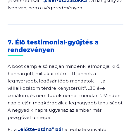
„sikersztorikat”
„siker-utazásokká”
: a hangsúly az
íven van, nem a végeredményen.
7. Élő testimonial-gyűjtés a
rendezvényen
A boot camp első napján mindenki elmondja: ki ő,
honnan jött, mit akar elérni. Itt jönnek a
legnyersebb, legőszintébb mondatok — „a
vállalkozásom térdre kényszerült”, „30 éve
csinálom, és nem tudok nemet mondani”. Minden
nap elején megkérdezik a legnagyobb tanulságot.
A negyedik napra ugyanaz az ember már
pezsgővel ünnepel.
Ez a
„előtte–utána” pár
a leghatékonyabb