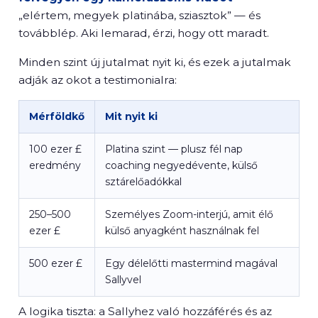
„elértem, megyek platinába, sziasztok” — és
továbblép. Aki lemarad, érzi, hogy ott maradt.
Minden szint új jutalmat nyit ki, és ezek a jutalmak
adják az okot a testimonialra:
Mérföldkő
Mit nyit ki
100 ezer £
Platina szint — plusz fél nap
eredmény
coaching negyedévente, külső
sztárelőadókkal
250–500
Személyes Zoom-interjú, amit élő
ezer £
külső anyagként használnak fel
500 ezer £
Egy délelőtti mastermind magával
Sallyvel
A logika tiszta: a Sallyhez való hozzáférés és az