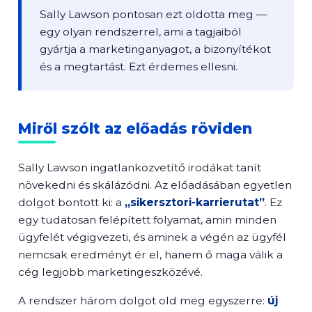
Sally Lawson pontosan ezt oldotta meg —
egy olyan rendszerrel, ami a tagjaiból
gyártja a marketinganyagot, a bizonyítékot
és a megtartást. Ezt érdemes ellesni.
Miről szólt az előadás röviden
Sally Lawson ingatlanközvetítő irodákat tanít
növekedni és skálázódni. Az előadásában egyetlen
dolgot bontott ki: a
„sikersztori-karrierutat”
. Ez
egy tudatosan felépített folyamat, amin minden
ügyfelét végigvezeti, és aminek a végén az ügyfél
nemcsak eredményt ér el, hanem ő maga válik a
cég legjobb marketingeszközévé.
A rendszer három dolgot old meg egyszerre:
új