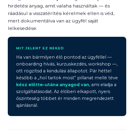
hirdetési anyag, amit valaha használtak — és
ráadásul a visszatérítési kérelmek ellen is véd,
mert dokumentálva van az ügyfél saját
lelkesedése.
MIT JELENT EZ NEKED
Ha van bármilyen élő pontod az ügyféllel —
onboarding hívás, kurzuskezdés, workshop —,
ott rögzítsd a kiindulási állapotot. Pár héttel
később a „hol tartok most” pillanat mellé téve
kész előtte–utána anyagod van
, ami eladja a
szolgáltatásodat. Az élőben elkapott, nyers
őszinteség többet ér minden megrendezett
ajánlásnál.