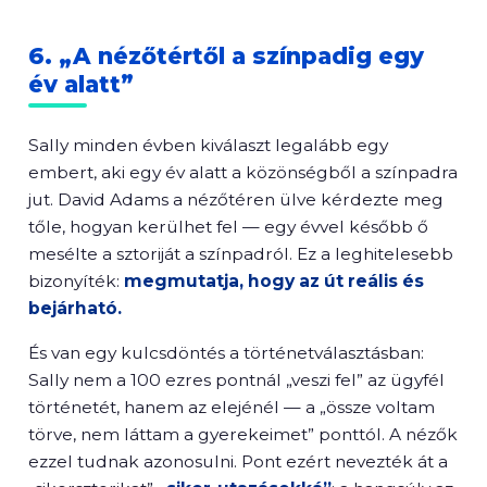
6. „A nézőtértől a színpadig egy
év alatt”
Sally minden évben kiválaszt legalább egy
embert, aki egy év alatt a közönségből a színpadra
jut. David Adams a nézőtéren ülve kérdezte meg
tőle, hogyan kerülhet fel — egy évvel később ő
mesélte a sztoriját a színpadról. Ez a leghitelesebb
bizonyíték:
megmutatja, hogy az út reális és
bejárható.
És van egy kulcsdöntés a történetválasztásban:
Sally nem a 100 ezres pontnál „veszi fel” az ügyfél
történetét, hanem az elejénél — a „össze voltam
törve, nem láttam a gyerekeimet” ponttól. A nézők
ezzel tudnak azonosulni. Pont ezért nevezték át a