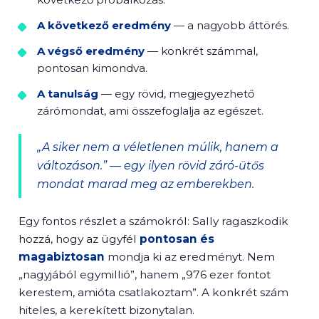
A következő eredmény
— a nagyobb áttörés.
A végső eredmény
— konkrét számmal,
pontosan kimondva.
A tanulság
— egy rövid, megjegyezhető
zárómondat, ami összefoglalja az egészet.
„A siker nem a véletlenen múlik, hanem a
változáson.” — egy ilyen rövid záró-ütős
mondat marad meg az emberekben.
Egy fontos részlet a számokról: Sally ragaszkodik
hozzá, hogy az ügyfél
pontosan és
magabiztosan
mondja ki az eredményt. Nem
„nagyjából egymillió”, hanem „976 ezer fontot
kerestem, amióta csatlakoztam”. A konkrét szám
hiteles, a kerekített bizonytalan.