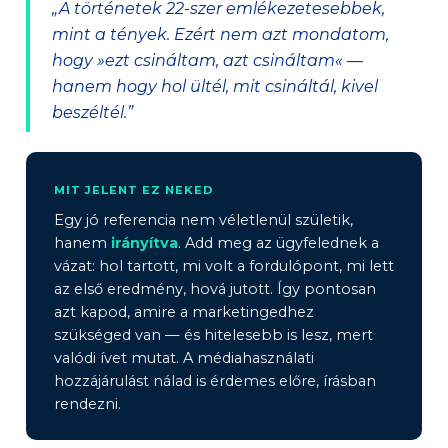
„A történetek 22-szer emlékezetesebbek,
mint a tények. Ezért nem azt mondatom,
hogy »ezt csináltam, azt csináltam« —
hanem hogy hol ültél, mit csináltál, kivel
beszéltél.”
MIT JELENT EZ NEKED
Egy jó referencia nem véletlenül születik,
hanem
irányítva
. Add meg az ügyfelednek a
vázat: hol tartott, mi volt a fordulópont, mi lett
az első eredmény, hová jutott. Így pontosan
azt kapod, amire a marketingedhez
szükséged van — és hitelesebb is lesz, mert
valódi ívet mutat. A médiahasználati
hozzájárulást nálad is érdemes előre, írásban
rendezni.