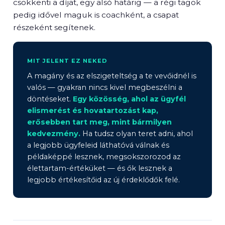
csökkenti a díjat, egy alsó határig — a régi tagok
pedig idővel maguk is coachként, a csapat
részeként segítenek.
MIT JELENT EZ NEKED
A magány és az elszigeteltség a te vevőidnél is
valós — gyakran nincs kivel megbeszélni a
döntéseket.
Egy közösség, ahol az ügyfél
elismerést és hovatartozást kap,
erősebben tart meg, mint bármilyen
kedvezmény.
Ha tudsz olyan teret adni, ahol
a legjobb ügyfeleid láthatóvá válnak és
példaképpé lesznek, megsokszorozod az
élettartam-értéküket — és ők lesznek a
legjobb értékesítőid az új érdeklődők felé.