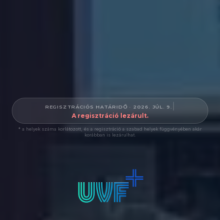
|
REGISZTRÁCIÓS HATÁRIDŐ · 2026. JÚL. 9.
A regisztráció lezárult.
* a helyek száma korlátozott, és a regisztráció a szabad helyek függvényében akár
korábban is lezárulhat.