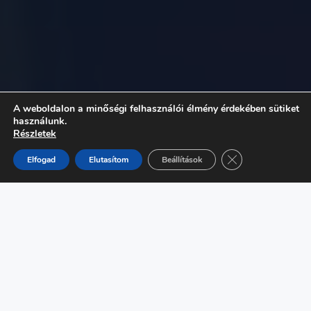
A weboldalon a minőségi felhasználói élmény érdekében sütiket
használunk.
Részletek
Close GDPR Cooki
Elfogad
Elutasítom
Beállítások
Amivel a nap folyamán
foglalkozunk