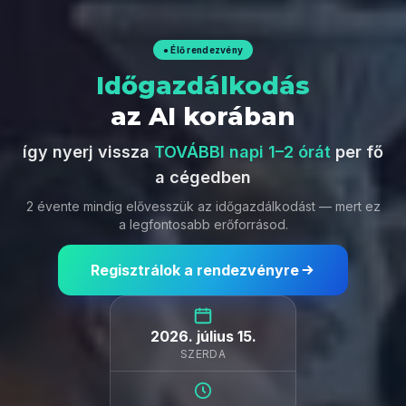
● Élő rendezvény
Időgazdálkodás
az AI korában
így nyerj vissza
TOVÁBBI napi 1–2 órát
per fő
a cégedben
2 évente mindig elővesszük az időgazdálkodást — mert ez
a legfontosabb erőforrásod.
Regisztrálok a rendezvényre
2026. július 15.
SZERDA