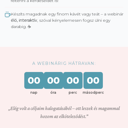
feltenni a kérdéseidet is!
Készíts magadnak egy finom kávét vagy teát – a webinár
élő, interaktív
, szóval kényelemesen fogsz ülni egy
darabig. ☕
A WEBINÁRIG HÁTRAVAN:
00
00
00
00
nap
óra
perc
másodperc
„Elég volt a céljaim halogatásából – ott leszek és magammal
hozom az elköteleződést."