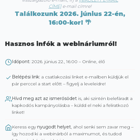
visszaigazoló e-mailt, írj a
[NIKOLETT E-MAIL
CÍME]
e-mail címre!
Találkozunk 2026. június 22-én,
16:00-kor! 🌴
Hasznos infók a webináriumról!
Időpont:
2026. június 22., 16:00 – Online, élő
Belépési link:
a csatlakozási linket e-mailben küldjük el
pár perccel a start előtt – figyelj a leveleidre!
Hívd meg azt az ismerősödet
is, aki szintén belefáradt a
kapkodós kampányolásba – küldd el neki a feliratkozó
linket!
Keress egy
nyugodt helyet
, ahol senki sem zavar meg –
így hozod ki a webinárból a maximumot, és tudod