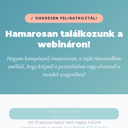
✓ SIKERESEN FELIRATKOZTÁL!
Hamarosan találkozunk a
webináron!
Hogyan kampányolj önazonosan, a saját ritmusodban
anélkül,
hogy kiégnél a posztolásban vagy elvesznél a
trendek tengerében?
Nikolett / webinár
képe ide kerül
Ha 10 percen belül nem kapsz tőlünk