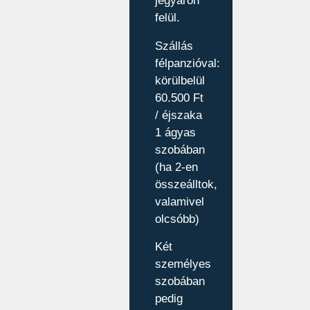
jegyáron
felül.
Szállás
félpanzióval:
körülbelül
60.500 Ft
/ éjszaka
1 ágyas
szobában
(ha 2-en
összeálltok,
valamivel
olcsóbb)
Két
személyes
szobában
pedig