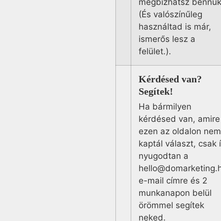
megbízhatsz bennük
(És valószínűleg
használtad is már,
ismerős lesz a
felület.).
Kérdésed van?
Segítek!
Ha bármilyen
kérdésed van, amire
ezen az oldalon nem
kaptál választ, csak í
nyugodtan a
hello@domarketing.
e-mail címre és 2
munkanapon belül
örömmel segítek
neked.