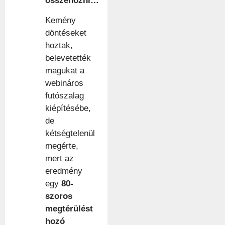
összehozni…
Kemény
döntéseket
hoztak,
belevetették
magukat a
webináros
futószalag
kiépítésébe,
de
kétségtelenül
megérte,
mert az
eredmény
egy
80-
szoros
megtérülést
hozó