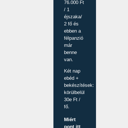
76.000 Ft
/ 1
éjszaka/
2 fő és
ebben a
félpanzió
már
benne
van.
Két nap
ebéd +
bekészítések:
körülbelül
30e Ft /
fő.
Miért
pont itt