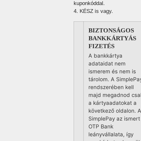
kuponkóddal.
4. KÉSZ is vagy.
BIZTONSÁGOS
BANKKÁRTYÁS
FIZETÉS
A bankkártya
adataidat nem
ismerem és nem is
tárolom. A SimplePa
rendszerében kell
majd megadnod csa
a kártyaadatokat a
következő oldalon. 
SimplePay az ismert
OTP Bank
leányvállalata, így