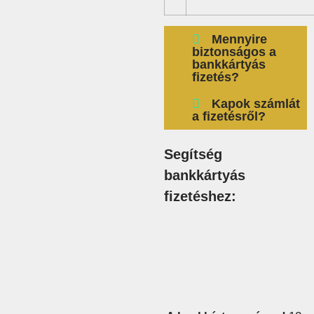
Mennyire
biztonságos a
bankkártyás
fizetés?
Kapok számlát
a fizetésről?
Segítség
bankkártyás
fizetéshez: