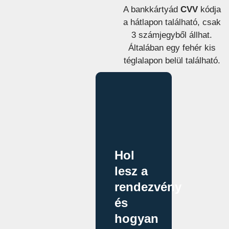
A bankkártyád
CVV
kódja
a hátlapon található, csak
3 számjegyből állhat.
Általában egy fehér kis
téglalapon belül található.
Hol
lesz a
rendezvény
és
hogyan