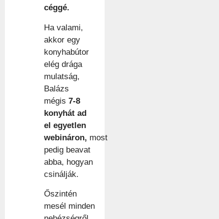
céggé.
Ha valami,
akkor egy
konyhabútor
elég drága
mulatság,
Balázs
mégis
7-8
konyhát ad
el egyetlen
webináron,
most
pedig beavat
abba, hogyan
csinálják.
Őszintén
mesél minden
nehézségről,