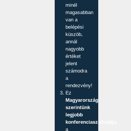
minél
magasabban
van a
belépési
küszöb,
annál
nagyobb
értéket
jelent
számodra
a
rendezvény!
Ez
Magyarország
szerintünk
legjobb
konferenciaszállodája
,
a