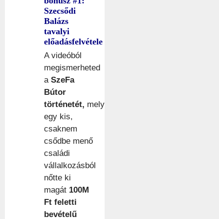
bónusz #1:
Szecsődi
Balázs
tavalyi
előadásfelvétele
A videóból
megismerheted
a
SzeFa
Bútor
történetét,
mely
egy kis,
csaknem
csődbe menő
családi
vállalkozásból
nőtte ki
magát
100M
Ft feletti
bevételű