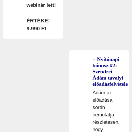
webinár lett!
ÉRTÉKE:
9.990 Ft
+ Nyitónapi
bónusz #2:
Szendrei
Ádám tavalyi
előadásfelvétele
Ádám az
előadása
során
bemutatja
részletesen,
hogy