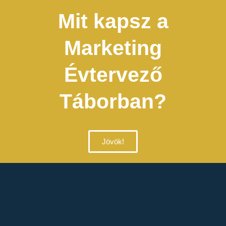
Mit kapsz a
Marketing
Évtervező
Táborban?
Jövök!
2 nap alatt
megmutatjuk
hogyan tervezheted meg
a 2025-ös évedet
úgy,
hogy a
legjobb legyen
vevőszerzés és profit