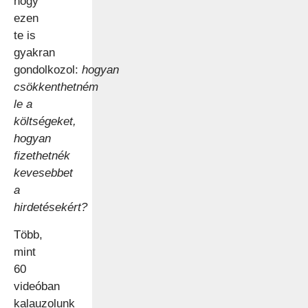
hogy
ezen
te is
gyakran
gondolkozol:
hogyan
csökkenthetném
le a
költségeket,
hogyan
fizethetnék
kevesebbet
a
hirdetésekért?
Több,
mint
60
videóban
kalauzolunk