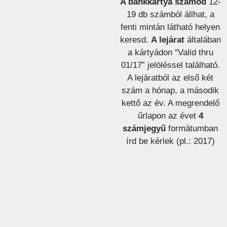
A bankkártya számod
12-
19 db számból állhat, a
fenti mintán látható helyen
keresd.
A lejárat
általában
a kártyádon “Valid thru
01/17” jelöléssel található.
A lejáratból az első két
szám a hónap, a második
kettő az év. A megrendelő
űrlapon az évet
4
számjegyű
formátumban
írd be kérlek (pl.: 2017)