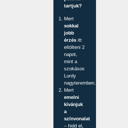
tartjuk?
Mert
sokkal
jobb
érzés
itt
eltölteni 2
napot,
mint a
szokásos
Lurdy
nagyteremben.
Mert
emelni
kívánjuk
a
színvonalat
– hidd el,