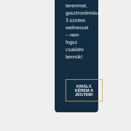
teremmel,
gasztronómiával,
3 szintes
wellnessel
– nem
fogsz
csalódni
bennük!
KIRÁLY,
KÉREM A
JEGYEM!