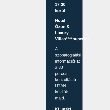
17:30
körül
Hotel
Ózon &
Luxury
Villas****superior
A
szobafoglalási
információkat
a 30
perces
konzultáció
UTÁN
küldjük
majd.
Ki intézi