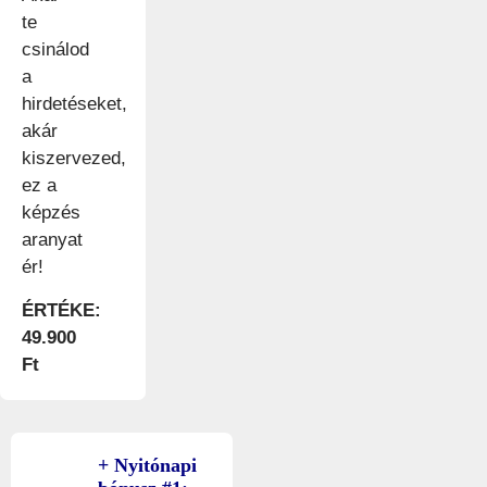
te
csinálod
a
hirdetéseket,
akár
kiszervezed,
ez a
képzés
aranyat
ér!
ÉRTÉKE:
49.900
Ft
+ Nyitónapi