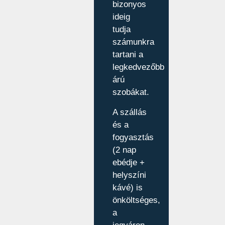
bizonyos
ideig
tudja
számunkra
tartani a
legkedvezőbb
árú
szobákat.
A szállás
és a
fogyasztás
(2 nap
ebédje +
helyszíni
kávé) is
önköltséges,
a