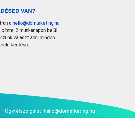
DÉSED VAN?
átran a
hello@domarketing.hu
l címre. 2 munkanapon belül
kszünk választ adni minden
erülő kérdésre.
– Ügyfélszolgálat:
hello@domarketing.hu