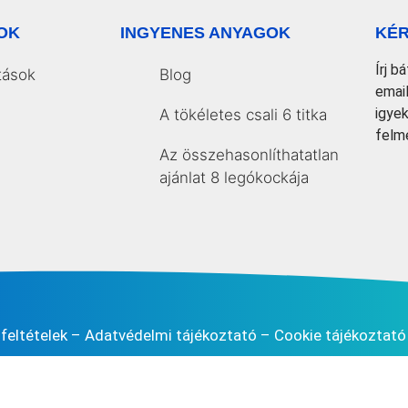
OK
INGYENES ANYAGOK
KÉR
Írj b
tások
Blog
emai
igye
A tökéletes csali 6 titka
felm
Az összehasonlíthatatlan
ajánlat 8 legókockája
feltételek
–
Adatvédelmi tájékoztató
–
Cookie tájékoztató